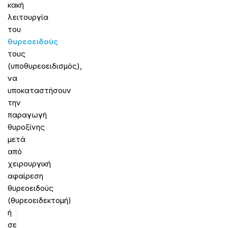
κακή
λειτουργία
του
θυρεοειδούς
τους
(υποθυρεοειδισμός),
να
υποκαταστήσουν
την
παραγωγή
θυροξίνης
μετά
από
χειρουργική
αφαίρεση
θυρεοειδούς
(θυρεοειδεκτομή)
ή
σε