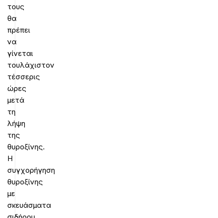
τους
θα
πρέπει
να
γίνεται
τουλάχιστον
τέσσερις
ώρες
μετά
τη
λήψη
της
θυροξίνης.
Η
συγχορήγηση
θυροξίνης
με
σκευάσματα
σιδήρου