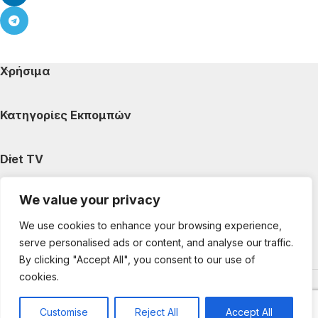
Χρήσιμα
Κατηγορίες Εκπομπών
Diet TV
We value your privacy
Κατηγορίες Άρθρων
We use cookies to enhance your browsing experience,
serve personalised ads or content, and analyse our traffic.
Ακολουθήστε μας
By clicking "Accept All", you consent to our use of
cookies.
Copyright © 2025 DietTV. All Rights Reserved.
Web Design &
development by web-idea.gr
Customise
Reject All
Accept All
0