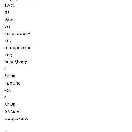
είναι
σε
θέση
να
επηρεάσουν
την
απορρόφηση
της
θυροξίνης:
η
λήψη
τροφής
και
η
λήψη
άλλων
φαρμάκων.
Η