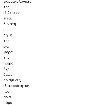
φαρμακολογικές
της
ιδιότητες
είναι
δυνατή
η
λήψη
της
μία
φορά
την
ημέρα,
έχει
όμως
ορισμένες
ιδιαιτερότητες
που
είναι
πάρα