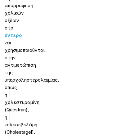
απορρόφηση
χολικών
οξέων
στο
έντερο
και
χρησιμοποιούνται
στην
αντιμετώπιση
της
υπερχοληστερολαιμίας,
όπως
η
χολεστυραμίνη
(Questran),
η
κολεσεβελάμη
(Cholestagel).