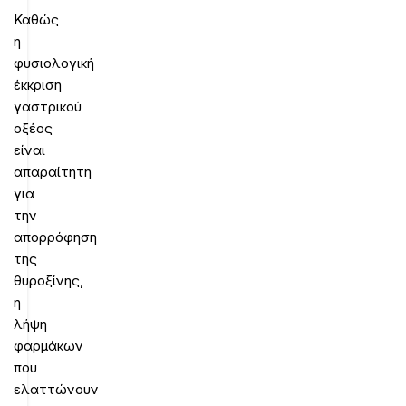
Καθώς
η
φυσιολογική
έκκριση
γαστρικού
οξέος
είναι
απαραίτητη
για
την
απορρόφηση
της
θυροξίνης,
η
λήψη
φαρμάκων
που
ελαττώνουν