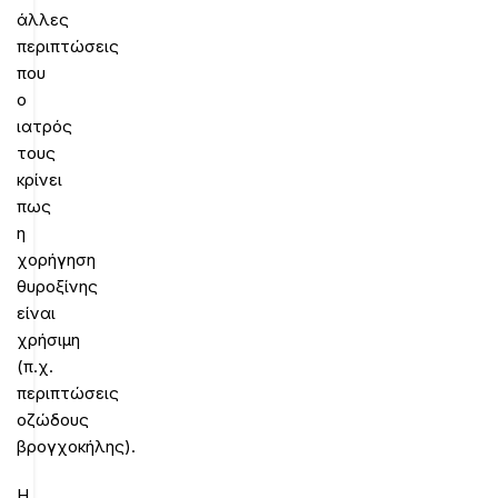
άλλες
περιπτώσεις
που
ο
ιατρός
τους
κρίνει
πως
η
χορήγηση
θυροξίνης
είναι
χρήσιμη
(π.χ.
περιπτώσεις
οζώδους
βρογχοκήλης).
Η