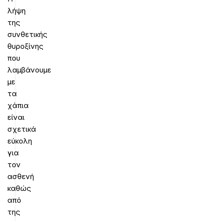
λήψη
της
συνθετικής
θυροξίνης
που
λαμβάνουμε
με
τα
χάπια
είναι
σχετικά
εύκολη
για
τον
ασθενή
καθώς
από
της