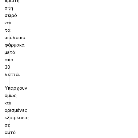
πρώτη
στη
σειρά
και
τα
υπόλοιπα
φάρμακα
μετά
από
30
λεπτά.
Υπάρχουν
όμως
και
ορισμένες
εξαιρέσεις
σε
αυτό