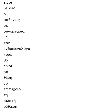
είναι
βέβαιο
οι
ασθενείς
σε
συνεργασία
με
τον
ενδοκρινολόγο
τους
θα
είναι
σε
θέση
να
επιτύχουν
τη
σωστή
ρύθμιση