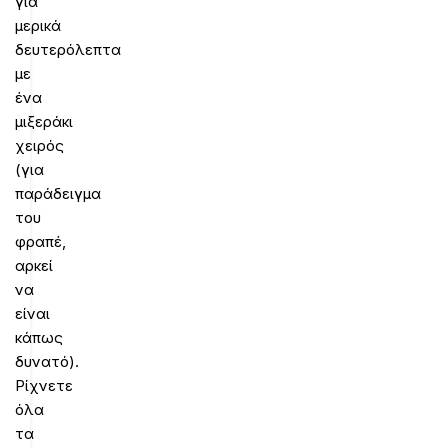
για
μερικά
δευτερόλεπτα
με
ένα
μιξεράκι
χειρός
(για
παράδειγμα
του
φραπέ,
αρκεί
να
είναι
κάπως
δυνατό).
Ρίχνετε
όλα
τα