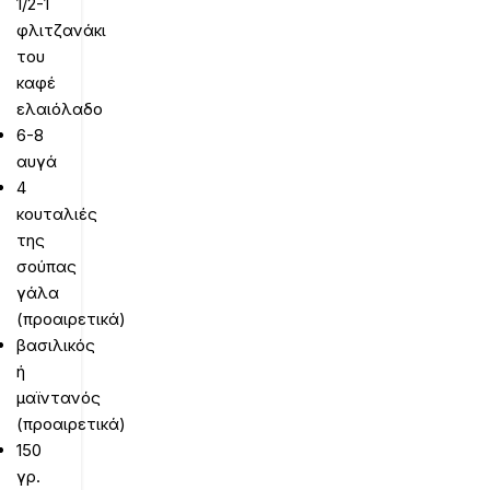
1/2-1
φλιτζανάκι
του
καφέ
ελαιόλαδο
6-8
αυγά
4
κουταλιές
της
σούπας
γάλα
(προαιρετικά)
βασιλικός
ή
μαϊντανός
(προαιρετικά)
150
γρ.