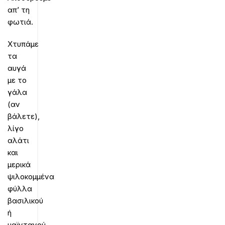
απ’ τη
φωτιά.
Χτυπάμε
τα
αυγά
με το
γάλα
(αν
βάλετε),
λίγο
αλάτι
και
μερικά
ψιλοκομμένα
φύλλα
βασιλικού
ή
μαϊντανού.