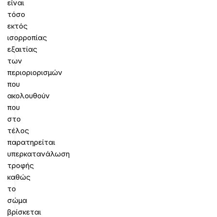
είναι
τόσο
εκτός
ισορροπίας
εξαιτίας
των
περιοριορισμών
που
ακολουθούν
που
στο
τέλος
παρατηρείται
υπερκατανάλωση
τροφής
καθώς
το
σώμα
βρίσκεται