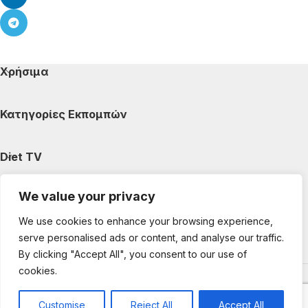
Χρήσιμα
Κατηγορίες Εκπομπών
Diet TV
We value your privacy
Κατηγορίες Άρθρων
We use cookies to enhance your browsing experience,
serve personalised ads or content, and analyse our traffic.
Ακολουθήστε μας
By clicking "Accept All", you consent to our use of
cookies.
Copyright © 2025 DietTV. All Rights Reserved.
Web Design &
development by web-idea.gr
Customise
Reject All
Accept All
0