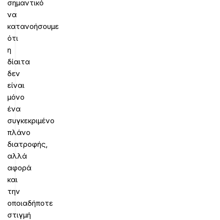
σημαντικό
να
κατανοήσουμε
ότι
η
δίαιτα
δεν
είναι
μόνο
ένα
συγκεκριμένο
πλάνο
διατροφής,
αλλά
αφορά
και
την
οποιαδήποτε
στιγμή