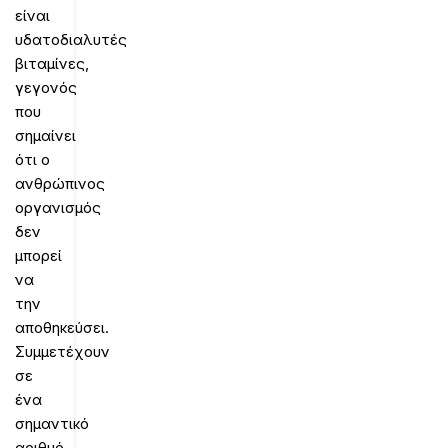
είναι
υδατοδιαλυτές
βιταμίνες,
γεγονός
που
σημαίνει
ότι ο
ανθρώπινος
οργανισμός
δεν
μπορεί
να
την
αποθηκεύσει.
Συμμετέχουν
σε
ένα
σημαντικό
αριθμό