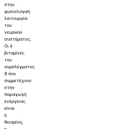
στην
φυσιολογική
λειτουργία
του
νευρικού
συστήματος.
Οι 4
βιταμίνες
του
συμπλέγματος
Β που
συμμετέχουν
στην
παραγωγή
ενέργειας
είναι
η
θειαμίνη,
η