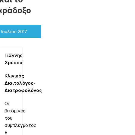
αράδοξο
 Ιουλίου 2017
Γιάννης
Χρύσου
Κλινικός
Διαιτολόγος-
Διατροφολόγος
Οι
βιταμίνες
του
συμπλέγματος
Β