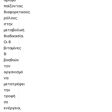
παίζοντας
διαφορετικούς
ρόλους
στην
μεταβολική
διαδικασία.
Οι 8
βιταμίνες
Β
βοηθούν
τον
οργανισμό
να
μετατρέψει
την
τροφή
σε
ενέργεια,