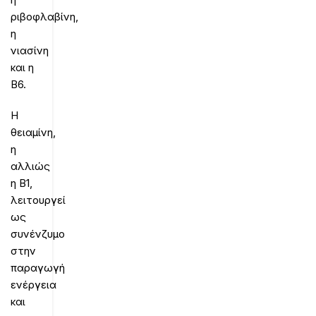
ριβοφλαβίνη,
η
νιασίνη
και η
Β6.
Η
θειαμίνη,
η
αλλιώς
η Β1,
λειτουργεί
ως
συνένζυμο
στην
παραγωγή
ενέργεια
και