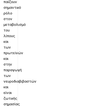
παίζουν
σημαντικό
ρόλο
στον
μεταβολισμό
του
λίπους
και
των
πρωτεϊνών
και
στην
παραγωγή
των
νευροδιαβιβαστών
και
είναι
ζωτικής
σημασίας