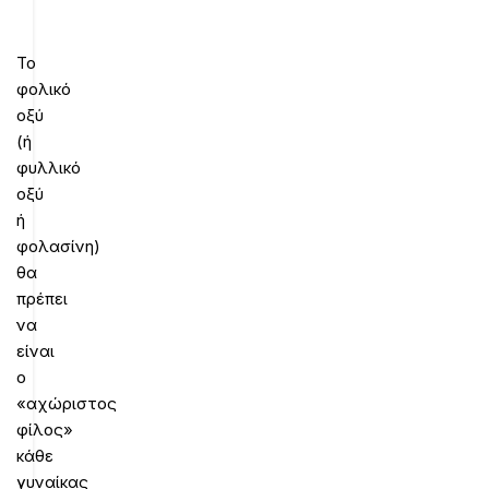
Το
φολικό
οξύ
(ή
φυλλικό
οξύ
ή
φολασίνη)
θα
πρέπει
να
είναι
ο
«αχώριστος
φίλος»
κάθε
γυναίκας