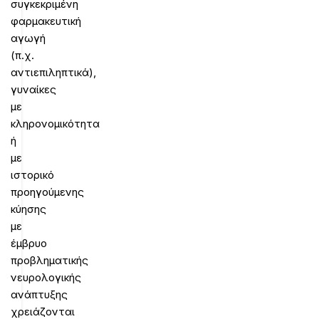
συγκεκριμένη
φαρμακευτική
αγωγή
(π.χ.
αντιεπιληπτικά),
γυναίκες
με
κληρονομικότητα
ή
με
ιστορικό
προηγούμενης
κύησης
με
έμβρυο
προβληματικής
νευρολογικής
ανάπτυξης
χρειάζονται