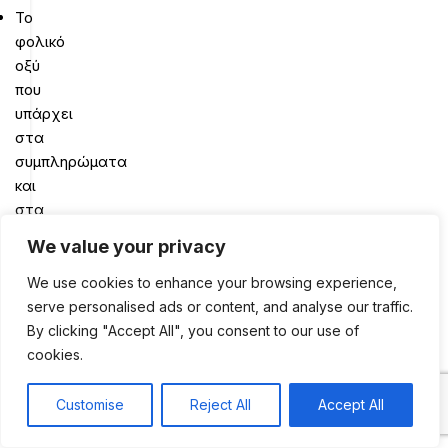
Το
φολικό
οξύ
που
υπάρχει
στα
συμπληρώματα
και
στα
εμπλουτισμένα
We value your privacy
τρόφιμα
απορροφάται
We use cookies to enhance your browsing experience,
καλύτερα
serve personalised ads or content, and analyse our traffic.
από
By clicking "Accept All", you consent to our use of
εκείνο
cookies.
που
περιέχεται
Customise
Reject All
Accept All
0
στις
Shop
Sidebar
My account
Cart