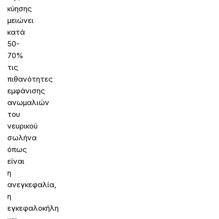
κύησης
μειώνει
κατά
50-
70%
τις
πιθανότητες
εμφάνισης
ανωμαλιών
του
νευρικού
σωλήνα
όπως
είναι
η
ανεγκεφαλία,
η
εγκεφαλοκήλη