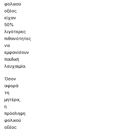
φολικού
οξέος
είχαν
50%
λιγότερες
πιθανότητες
να
εμφανίσουν
παιδική
λευχαιμία.
Όσον
αφορά
τη
μητέρα,
η
πρόσληψη
φολικού
οξέος