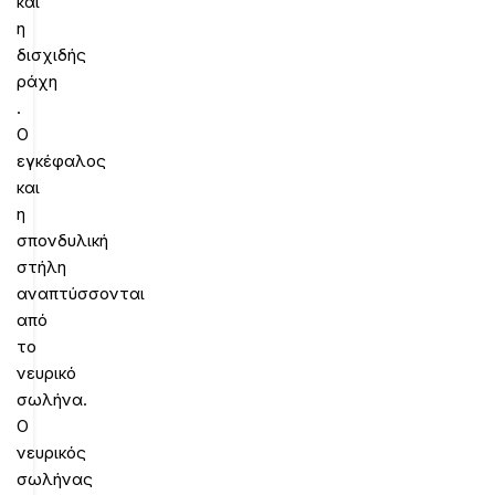
και
η
δισχιδής
ράχη
.
Ο
εγκέφαλος
και
η
σπονδυλική
στήλη
αναπτύσσονται
από
το
νευρικό
σωλήνα.
Ο
νευρικός
σωλήνας