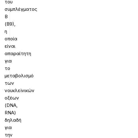
του
συμπλέγματος
Β
(Β9),
η
οποία
είναι
απαραίτητη
για
το
μεταβολισμό
των
νουκλεϊνικών
οξέων
(DNA,
RNA)
δηλαδή
για
την