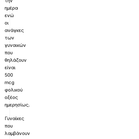
την
ημέρα
ενώ
οι
ανάγκες
των
γυναικών
που
θηλάζουν
είναι
500
mcg
φολικού
οξέος
ημερησίως.
Γυναίκες
που
λαμβάνουν