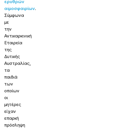
ερυθρών
αιμοσφαιρίων
.
Σύμφωνα
με
την
Αντικαρκινική
Εταιρεία
της
Δυτικής
Αυστραλίας,
τα
παιδιά
των
οποίων
οι
μητέρες
είχαν
επαρκή
πρόσληψη