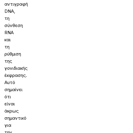
αντιγραφή
DNA,
τη
σύνθεση
RNA
και
τη
ρύθμιση
της
γονιδιακής
έκφρασης.
Αυτό
σημαίνει
ότι
είναι
άκρως
σημαντικό
για
την