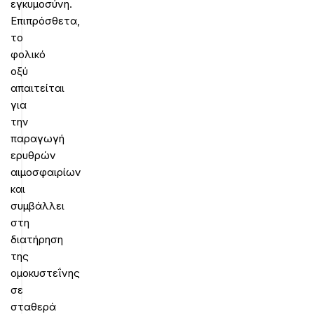
εγκυμοσύνη.
Επιπρόσθετα,
το
φολικό
οξύ
απαιτείται
για
την
παραγωγή
ερυθρών
αιμοσφαιρίων
και
συμβάλλει
στη
διατήρηση
της
ομοκυστεΐνης
σε
σταθερά