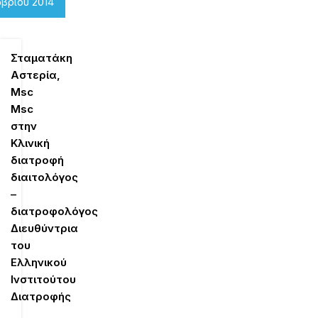
βρίου 2014
Σταματάκη
Αστερία,
Msc
Μsc
στην
Κλινική
διατροφή
διαιτολόγος
–
διατροφολόγος
Διευθύντρια
του
Ελληνικού
Ινστιτούτου
Διατροφής