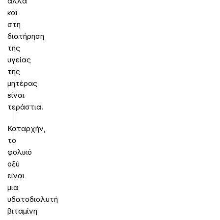
αλλά
και
στη
διατήρηση
της
υγείας
της
μητέρας
είναι
τεράστια.
Καταρχήν,
το
φολικό
οξύ
είναι
μια
υδατοδιαλυτή
βιταμίνη