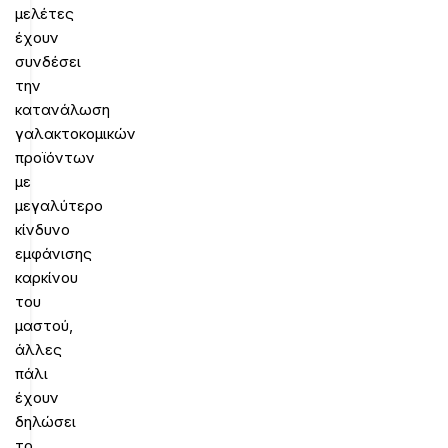
μελέτες
έχουν
συνδέσει
την
κατανάλωση
γαλακτοκομικών
προϊόντων
με
μεγαλύτερο
κίνδυνο
εμφάνισης
καρκίνου
του
μαστού,
άλλες
πάλι
έχουν
δηλώσει
το