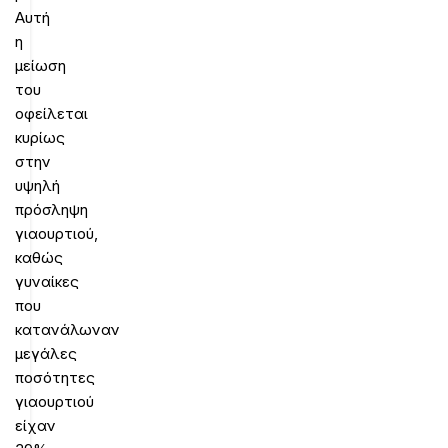
Αυτή
η
μείωση
του
οφείλεται
κυρίως
στην
υψηλή
πρόσληψη
γιαουρτιού,
καθώς
γυναίκες
που
κατανάλωναν
μεγάλες
ποσότητες
γιαουρτιού
είχαν