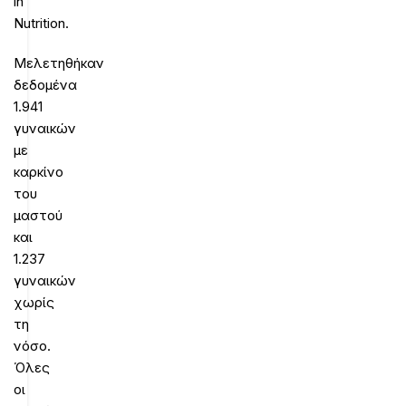
in
Nutrition.
Μελετηθήκαν
δεδομένα
1.941
γυναικών
με
καρκίνο
του
μαστού
και
1.237
γυναικών
χωρίς
τη
νόσο.
Όλες
οι