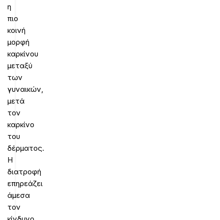
η
πιο
κοινή
μορφή
καρκίνου
μεταξύ
των
γυναικών,
μετά
τον
καρκίνο
του
δέρματος.
Η
διατροφή
επηρεάζει
άμεσα
τον
κίνδυνο