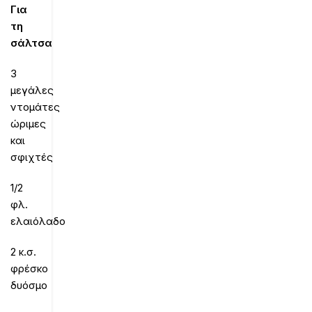
Για
τη
σάλτσα
3
μεγάλες
ντομάτες
ώριμες
και
σφιχτές
1/2
φλ.
ελαιόλαδο
2 κ.σ.
φρέσκο
δυόσμο