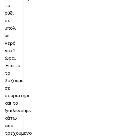
το
ρύζι
σε
μπολ
με
νερό
για 1
ώρα.
Έπειτα
το
βάζουμε
σε
σουρωτήρι
και το
ξεπλένουμε
κάτω
από
τρεχούμενο