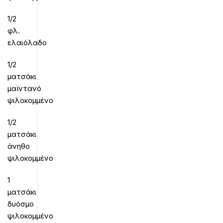
1/2
φλ.
ελαιόλαδο
1/2
ματσάκι
μαϊντανό
ψιλοκομμένο
1/2
ματσάκι
άνηθο
ψιλοκομμένο
1
ματσάκι
δυόσμο
ψιλοκομμένο