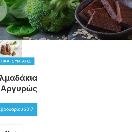
,
ΤΙΚΆ
ΣΥΝΤΑΓΈΣ
λμαδάκια
 Αργυρώς
εβρουαρίου 2017