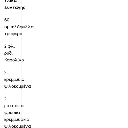
Υλικά
Συνταγής
60
αμπελόφυλλα
τρυφερά
2 φλ.
ρύζι
Καρολίνα
2
κρεμμύδια
ψιλοκομμένα
2
ματσάκια
φρέσκα
κρεμμυδάκια
ψιλοκομμένα