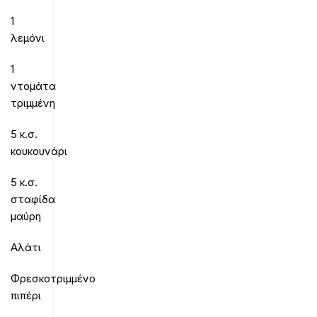
1
λεμόνι
1
ντομάτα
τριμμένη
5 κ.σ.
κουκουνάρι
5 κ.σ.
σταφίδα
μαύρη
Αλάτι
Φρεσκοτριμμένο
πιπέρι