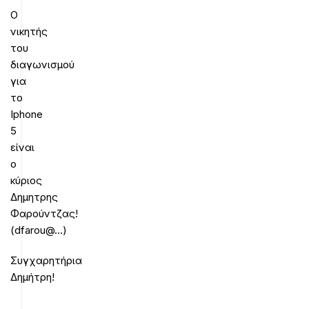
O
νικητής
του
διαγωνισμού
για
το
Iphone
5
είναι
ο
κύριος
Δημητρης
Φαρούντζας!
(dfarou@…)
Συγχαρητήρια
Δημήτρη!