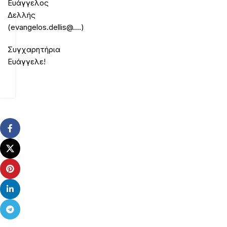
Ευάγγελος
Δελλής
(evangelos.dellis@….)
Συγχαρητήρια
Ευάγγελε!