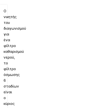
O
νικητής
του
διαγωνισμού
για
ένα
φίλτρο
καθαρισμού
νερού,
το
φίλτρο
όσμωσης
6
σταδίων
είναι
o
κύριος