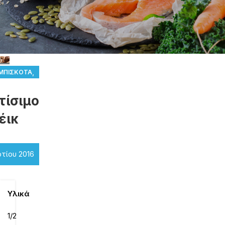
,
 ΜΠΙΣΚΌΤΑ
ΝΤΑΓΈΣ
τίσιμο
έικ
τίου 2016
Υλικά
1/2