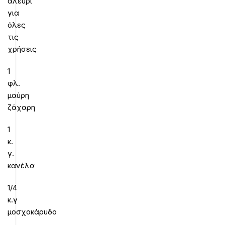
αλεύρι
για
όλες
τις
χρήσεις
1
φλ.
μαύρη
ζάχαρη
1
κ.
γ.
κανέλα
1/4
κ.γ
μοσχοκάρυδο