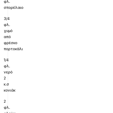
φλ.
σπορέλαιο
3/4
φλ.
χυμό
από
φρέσκο
πορτοκάλι
1/4
φλ.
νερό
2
κ.σ
κονιάκ
2
φλ.