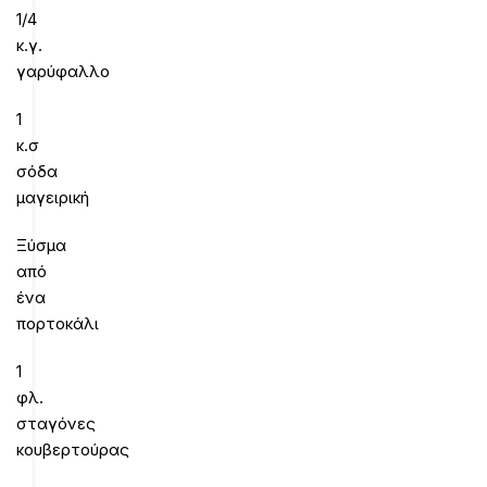
1/4
κ.γ.
γαρύφαλλο
1
κ.σ
σόδα
μαγειρική
Ξύσμα
από
ένα
πορτοκάλι
1
φλ.
σταγόνες
κουβερτούρας