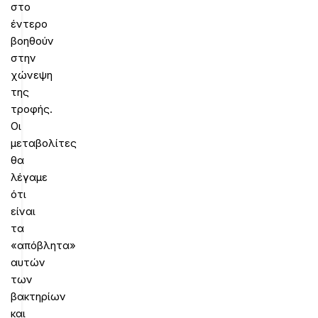
στο
έντερο
βοηθούν
στην
χώνεψη
της
τροφής.
Οι
μεταβολίτες
θα
λέγαμε
ότι
είναι
τα
«απόβλητα»
αυτών
των
βακτηρίων
και