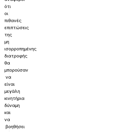
ότι
οι
πιθανές
επιπτώσεις
της
μη
ισορροπημένης
διατροφής
θα
μπορούσαν
να
είναι
μεγάλη
κινητήρια
δύναμη
και
να
βοηθήσει