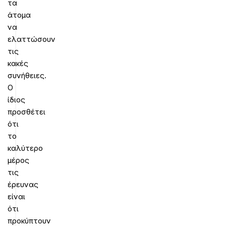
τα
άτομα
να
ελαττώσουν
τις
κακές
συνήθειες.
Ο
ίδιος
προσθέτει
ότι
το
καλύτερο
μέρος
τις
έρευνας
είναι
ότι
προκύπτουν