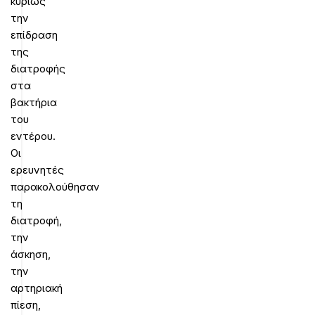
κυρίως
την
επίδραση
της
διατροφής
στα
βακτήρια
του
εντέρου.
Οι
ερευνητές
παρακολούθησαν
τη
διατροφή,
την
άσκηση,
την
αρτηριακή
πίεση,