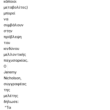
κάποιοι
μεταβολίτες)
μπορεί
να
συμβάλουν
στην
πρόβλεψη
του
κινδύνου
μελλοντικής
παχυσαρκίας.
Ο
Jeremy
Nicholson,
συγγραφέας
της
μελέτης
δήλωσε:
“Τα