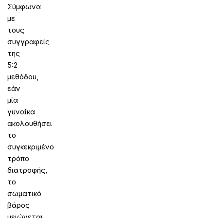
Σύμφωνα
με
τους
συγγραφείς
της
5:2
μεθόδου,
εάν
μία
γυναίκα
ακολουθήσει
το
συγκεκριμένο
τρόπο
διατροφής,
το
σωματικό
βάρος
μειώνεται