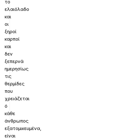
το
ελαιόλαδο
και
οι
ξηροί
καρποί
και
δεν
ξεπερνά
ημερησίως
τις
θερμίδες
που
χρειάζεται
ό
κάθε
άνθρωπος
εξατομικευμένα,
είναι