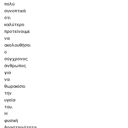
πολύ
συνοπτικά
ότι
καλύτερο
προτείνουμε
να
ακολουθήσει
ο
σύγχρονος
άνθρωπος
για
να
θωρακίσει
την
υγεία
του.
Η
φυσική
δραστηριότητα