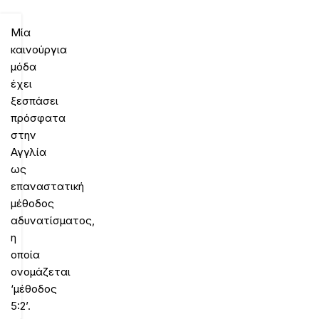
Μία
καινούργια
μόδα
έχει
ξεσπάσει
πρόσφατα
στην
Αγγλία
ως
επαναστατική
μέθοδος
αδυνατίσματος,
η
οποία
ονομάζεται
‘μέθοδος
5:2’.