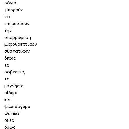
σόγια
μπορούν
να
επηρεάσουν
την
απορρόφηση
μικροθρεπτικών
συστατικών
όπως
το
ασβέστιο,
το
μαγνήσιο,
σίδηρο
και
ψευδάργυρο.
Φυτικά
οξέα
όμως