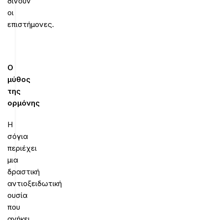
δίνουν
οι
επιστήμονες.
Ο
μύθος
της
ορμόνης
Η
σόγια
περιέχει
μια
δραστική
αντιοξειδωτική
ουσία
που
ανήκει