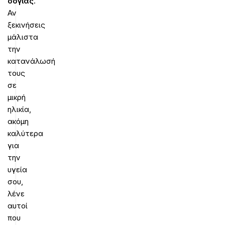
σόγιας
.
Αν
ξεκινήσεις
μάλιστα
την
κατανάλωσή
τους
σε
μικρή
ηλικία,
ακόμη
καλύτερα
για
την
υγεία
σου,
λένε
αυτοί
που