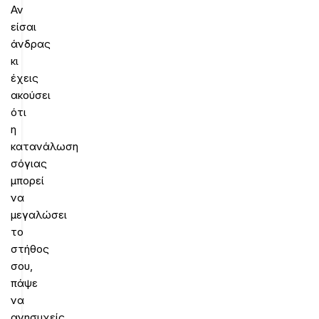
Αν
είσαι
άνδρας
κι
έχεις
ακούσει
ότι
η
κατανάλωση
σόγιας
μπορεί
να
μεγαλώσει
το
στήθος
σου,
πάψε
να
ανησυχείς.