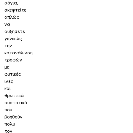
σόγια,
σκεφτείτε
απλώς
να
αυξήσετε
γενικώς
την
κατανάλωση
τροφών
με
φυτικές
ίνες
και
θρεπτικά
συστατικά
που
βοηθούν
πολύ
τον