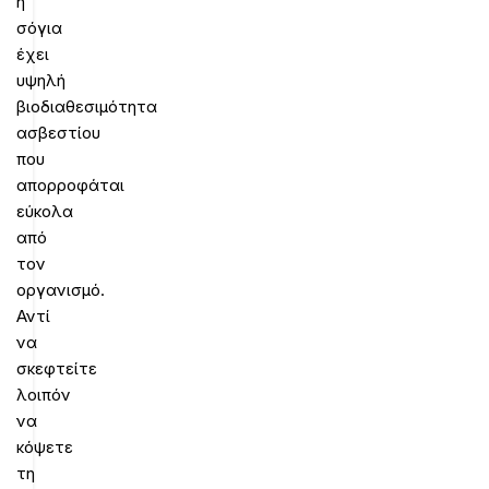
η
σόγια
έχει
υψηλή
βιοδιαθεσιμότητα
ασβεστίου
που
απορροφάται
εύκολα
από
τον
οργανισμό.
Αντί
να
σκεφτείτε
λοιπόν
να
κόψετε
τη