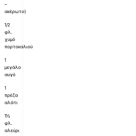
–
ακέρωτο)
1/2
φλ.
χυμό
πορτοκαλιού
1
μεγάλο
αυγό
1
πρέζα
αλάτι
1½
φλ.
αλεύρι