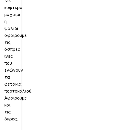
Με
κοφτερό
μαχαίρι
ή
ψαλίδι
αφαιρούμε
τις
άσπρες
ίνες
που
ενώνουν
τα
φετάκια
πορτοκαλιού.
Αφαιρούμε
και
τις
άκρες.