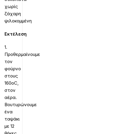
χωρίς
ζάχαρη
ψιλοκομμένη
Εκτέλεση
1.
Προθερμαίνουμε
τον
φούρνο
στους
160oC,
στον
αέρα.
Βουτυρώνουμε
ένα
ταψάκι
με 12
θήκες