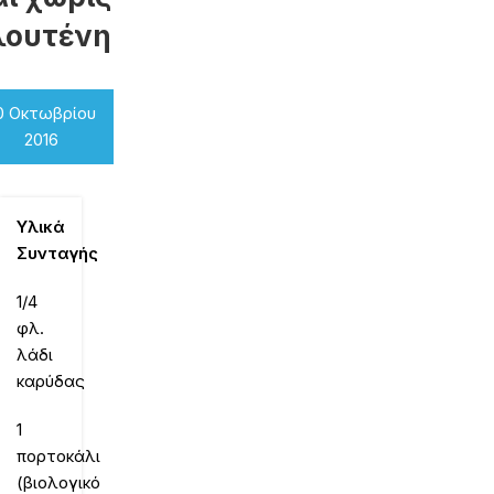
λουτένη
0 Οκτωβρίου
2016
Υλικά
Συνταγής
1/4
φλ.
λάδι
καρύδας
1
πορτοκάλι
(βιολογικό