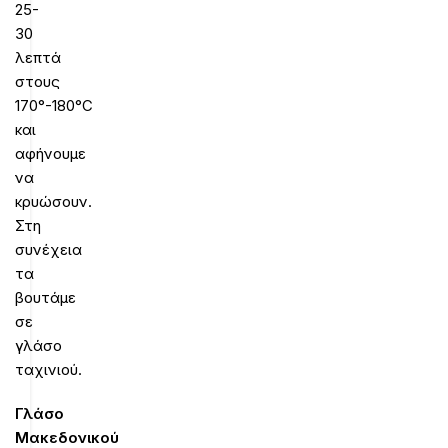
25-
30
λεπτά
στους
170°-180°C
και
αφήνουμε
να
κρυώσουν.
Στη
συνέχεια
τα
βουτάμε
σε
γλάσο
ταχινιού.
Γλάσο
Μακεδονικού