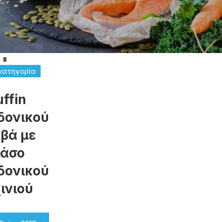
κατηγορία
ffin
δονικού
βά με
λάσο
δονικού
ινιού