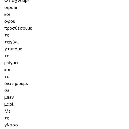
Φτιάχνουμε
σιρόπι
και
αφού
προσθέσουμε
το
ταχίνι,
χτυπάμε
το
μείγμα
και
το
διατηρούμε
σε
μπεν
μαρί.
Με
το
γλάσο