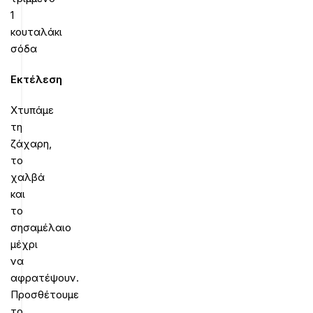
1
κουταλάκι
σόδα
Εκτέλεση
Χτυπάμε
τη
ζάχαρη,
το
χαλβά
και
το
σησαμέλαιο
μέχρι
να
αφρατέψουν.
Προσθέτουμε
το