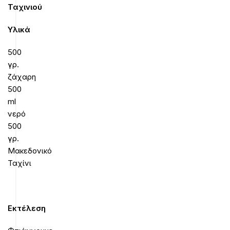
Ταχινιού
Υλικά
500
γρ.
ζάχαρη
500
ml
νερό
500
γρ.
Μακεδονικό
Ταχίνι
Εκτέλεση