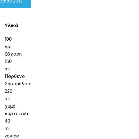
βρίου 2013
Υλικά
100
γρ.
ζάχαρη
150
ml
Παρθένο
Σησαμέλαιο
220
ml
χυμό
πορτοκάλι
40
ml
κονιάκ