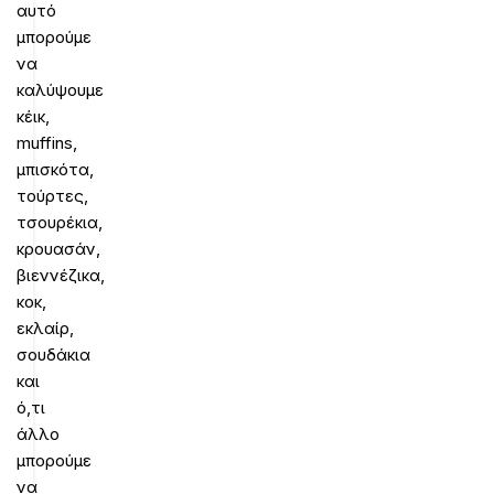
αυτό
μπορούμε
να
καλύψουμε
κέικ,
muffins,
μπισκότα,
τούρτες,
τσουρέκια,
κρουασάν,
βιεννέζικα,
κοκ,
εκλαίρ,
σουδάκια
και
ό,τι
άλλο
μπορούμε
να