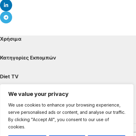
Χρήσιμα
Κατηγορίες Εκπομπών
Diet TV
We value your privacy
Κατηγορίες Άρθρων
We use cookies to enhance your browsing experience,
serve personalised ads or content, and analyse our traffic.
Ακολουθήστε μας
By clicking "Accept All", you consent to our use of
cookies.
Copyright © 2025 DietTV. All Rights Reserved.
Web Design &
development by web-idea.gr