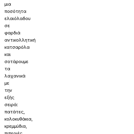
μια
ποσότητα
ελαιόλαδου
σε
φαρδιά
αντικολλητική
κατσαρόλα
και
σοτάρουμε
τα
λαχανικά
με
την
εξής
σειρά:
πατάτες,
κολοκυθάκια,
κρεμμύδια,
πιπεριές