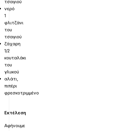
τσαγιού
νερό
1
φλιτζάνι
του
τσαγιού
ζάχαρη
1/2
κουταλάκι
του
γλυκού
αλάτι,
πιπέρι
φρεσκοτριμμένο
Εκτέλεση
Αφήνουμε