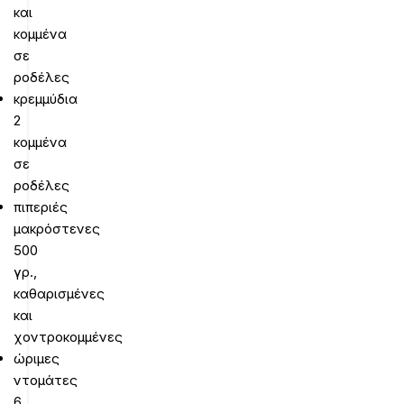
και
κομμένα
σε
ροδέλες
κρεμμύδια
2
κομμένα
σε
ροδέλες
πιπεριές
μακρόστενες
500
γρ.,
καθαρισμένες
και
χοντροκομμένες
ώριμες
ντομάτες
6