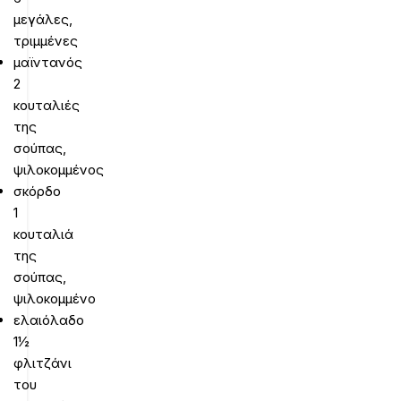
μεγάλες,
τριμμένες
μαϊντανός
2
κουταλιές
της
σούπας,
ψιλοκομμένος
σκόρδο
1
κουταλιά
της
σούπας,
ψιλοκομμένο
ελαιόλαδο
1½
φλιτζάνι
του