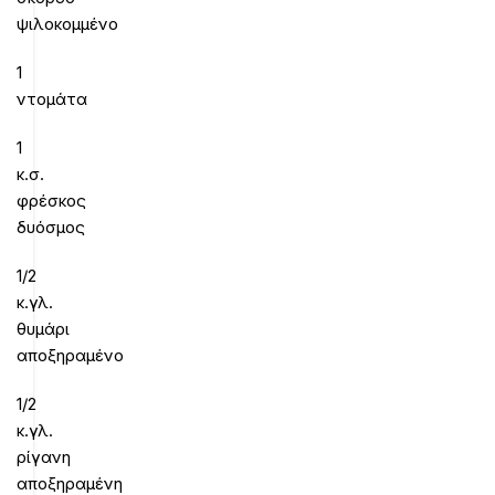
ψιλοκομμένο
1
ντομάτα
1
κ.σ.
φρέσκος
δυόσμος
1/2
κ.γλ.
θυμάρι
αποξηραμένο
1/2
κ.γλ.
ρίγανη
αποξηραμένη