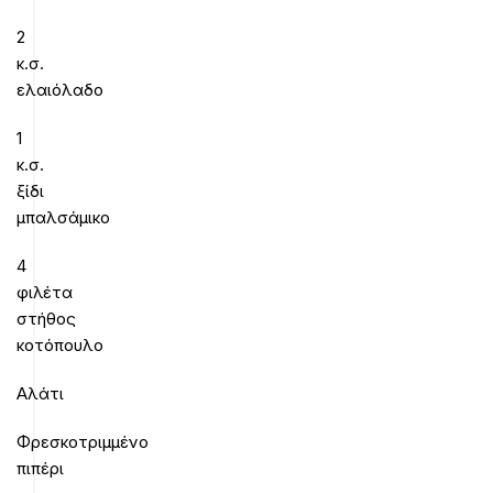
2
κ.σ.
ελαιόλαδο
1
κ.σ.
ξίδι
μπαλσάμικο
4
φιλέτα
στήθος
κοτόπουλο
Αλάτι
Φρεσκοτριμμένο
πιπέρι