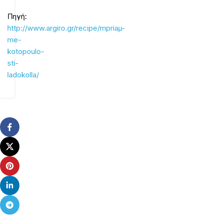
Πηγή:
http://www.argiro.gr/recipe/mpriaµ-
me-
kotopoulo-
sti-
ladokolla/