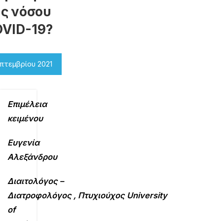
ς νόσου
VID-19?
πτεμβρίου 2021
Επιμέλεια
κειμένου
Ευγενία
Αλεξάνδρου
Διαιτολόγος
–
Διατροφολόγος ,
Πτυχιούχος
University
of