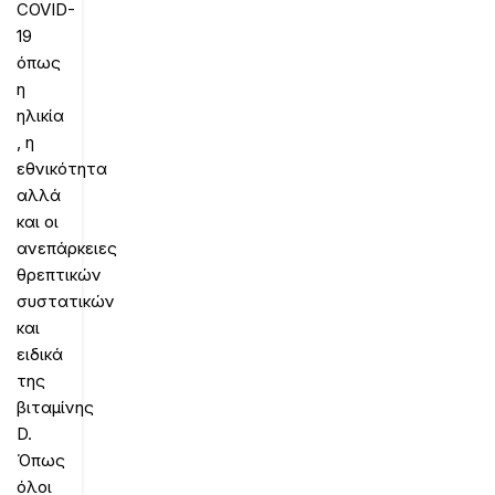
COVID-
19
όπως
η
ηλικία
, η
εθνικότητα
αλλά
και οι
ανεπάρκειες
θρεπτικών
συστατικών
και
ειδικά
της
βιταμίνης
D.
Όπως
όλοι