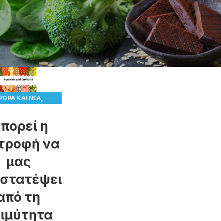
,
ΡΘΡΑ ΚΑΙ ΝΈΑ
,
ΑΤΡΟΦΉ
ΥΓΕΊΑ
πορεί η
τροφή να
μας
στατέψει
από τη
ιμύτητα