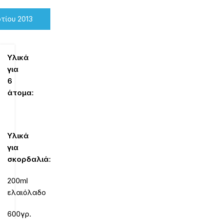
τίου 2013
Υλικά
για
6
άτομα:
Υλικά
για
σκορδαλιά:
200ml
ελαιόλαδο
600γρ.