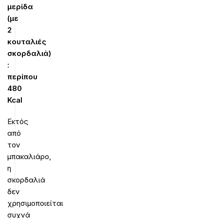
μερίδα
(με
2
κουταλιές
σκορδαλιά)
:
περίπου
480
Kcal
Εκτός
από
τον
μπακαλιάρο,
η
σκορδαλιά
δεν
χρησιμοποιείται
συχνά