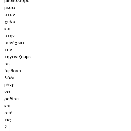
μπακαλιάρο
μέσα
στον
χυλό
και
στην
συνέχεια
τον
τηγανίζουμε
σε
άφθονο
λάδι
μέχρι
να
ροδίσει
και
από
τις
2