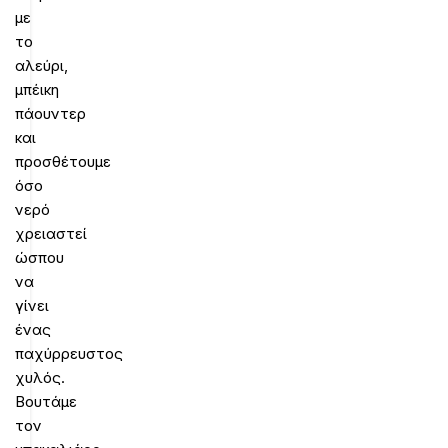
με
το
αλεύρι,
μπέικη
πάουντερ
και
προσθέτουμε
όσο
νερό
χρειαστεί
ώσπου
να
γίνει
ένας
παχύρρευστος
χυλός.
Βουτάμε
τον