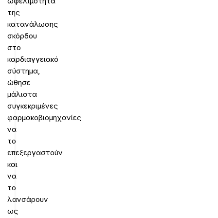
ωφελιμότητα
της
κατανάλωσης
σκόρδου
στο
καρδιαγγειακό
σύστημα,
ώθησε
μάλιστα
συγκεκριμένες
φαρμακοβιομηχανίες
να
το
επεξεργαστούν
και
να
το
λανσάρουν
ως