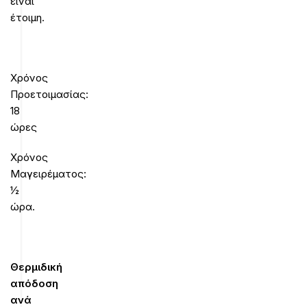
είναι
έτοιμη.
Χρόνος
Προετοιμασίας:
18
ώρες
Χρόνος
Μαγειρέματος:
½
ώρα.
Θερμιδική
απόδοση
ανά