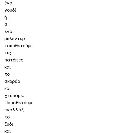
ένα
γουδί
ή
σ’
ένα
μπλέντερ
τοποθετούμε
τις
πατάτες
και
το
σκόρδο
και
χτυπάμε.
Προσθέτουμε
εναλλάξ
το
ξύδι
και