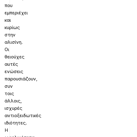
που
εμπεριέχει
και
κυρίως
στην
αλισίνη.
Οι
θειούχες
αυτές
ενώσεις
παρουσιάζουν,
συν
τοις
άλλοις,
ισχυρές
αντιοξειδωτικές
ιδιότητες.
Η