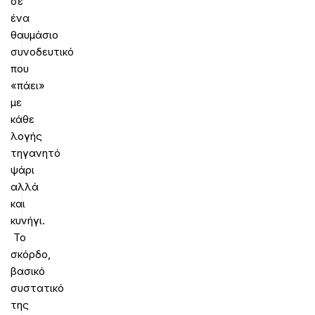
σε
ένα
θαυμάσιο
συνοδευτικό
που
«πάει»
με
κάθε
λογής
τηγανητό
ψάρι
αλλά
και
κυνήγι.
Το
σκόρδο,
βασικό
συστατικό
της