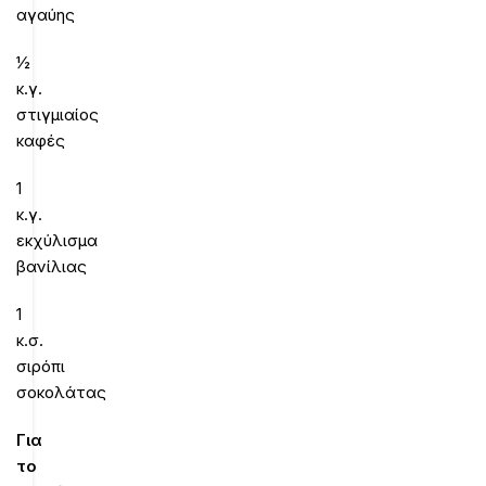
αγαύης
½
κ.γ.
στιγμιαίος
καφές
1
κ.γ.
εκχύλισμα
βανίλιας
1
κ.σ.
σιρόπι
σοκολάτας
Για
το