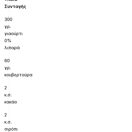
Συνταγής
300
γρ.
γιαούρτι
0%
λιπαρά
60
γρ.
κουβερτούρα
2
κ.σ.
κακάο
2
κ.σ.
σιρόπι