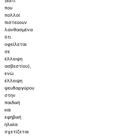
(κάτι
που
πολλοί
πιστεύουν
λανθασμένα
ότι
οφείλεται
σε
έλλειψη
ασβεστίου),
ενώ
έλλειψη
ψευδαργύρου
στην
παιδική
και
εφηβική
ηλικία
σχετίζεται