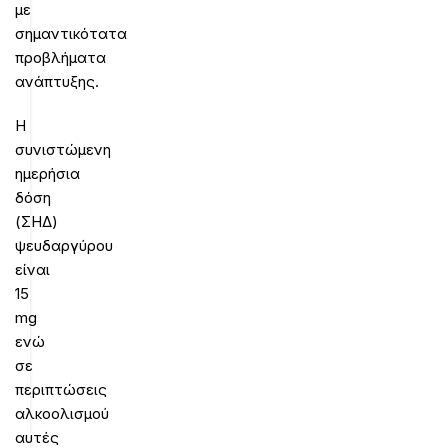
με
σημαντικότατα
προβλήματα
ανάπτυξης.
Η
συνιστώμενη
ημερήσια
δόση
(ΣΗΔ)
ψευδαργύρου
είναι
15
mg
ενώ
σε
περιπτώσεις
αλκοολισμού
αυτές