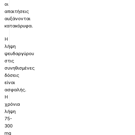
οι
απαιτήσεις
αυξάνονται
κατακόρυφα.
Η
λήψη
ψευδαργύρου
στις
συνηθισμένες
δόσεις
είναι
ασφαλής.
Η
χρόνια
λήψη
75-
300
mg