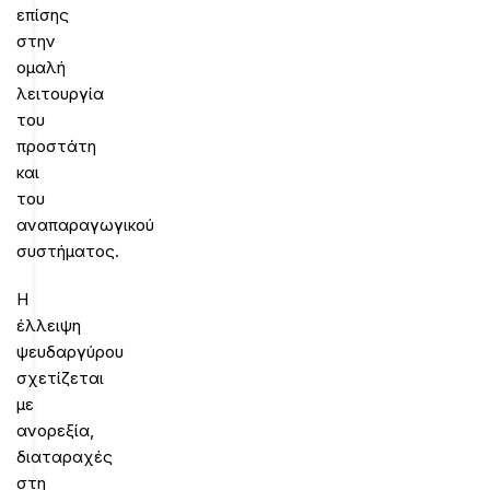
επίσης
στην
ομαλή
λειτουργία
του
προστάτη
και
του
αναπαραγωγικού
συστήματος.
Η
έλλειψη
ψευδαργύρου
σχετίζεται
με
ανορεξία,
διαταραχές
στη