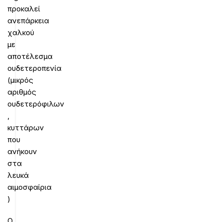
προκαλεί
ανεπάρκεια
χαλκού
με
αποτέλεσμα
ουδετεροπενία
(μικρός
αριθμός
ουδετερόφιλων
,
κυττάρων
που
ανήκουν
στα
λευκά
αιμοσφαίρια
)
Ο