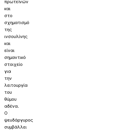
πρωτεϊνών
και
στο
σχηματισμό
της
ινσουλίνης
και
είναι
σημαντικό
στοιχείο
για
την
λειτουργία
του
θύμου
αδένα.
Ο
ψευδάργυρος
συμβάλλει