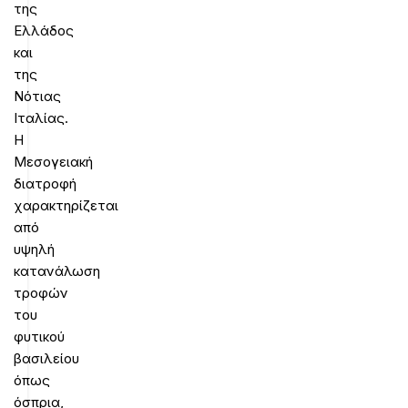
της
Ελλάδος
και
της
Νότιας
Ιταλίας.
Η
Μεσογειακή
διατροφή
χαρακτηρίζεται
από
υψηλή
κατανάλωση
τροφών
του
φυτικού
βασιλείου
όπως
όσπρια,