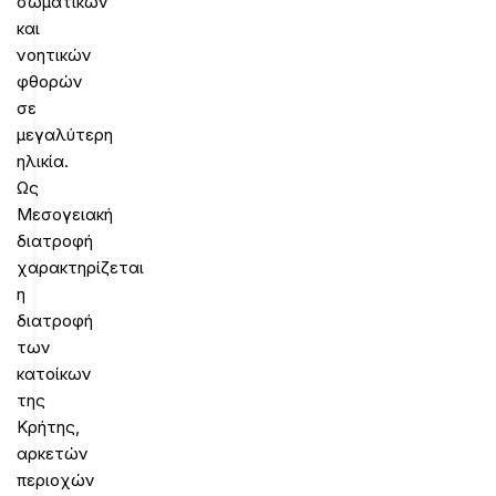
σωματικών
και
νοητικών
φθορών
σε
μεγαλύτερη
ηλικία.
Ως
Μεσογειακή
διατροφή
χαρακτηρίζεται
η
διατροφή
των
κατοίκων
της
Κρήτης,
αρκετών
περιοχών