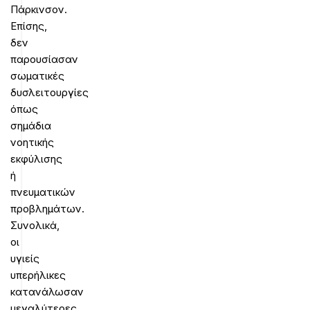
Πάρκινσον.
Επίσης,
δεν
παρουσίασαν
σωματικές
δυσλειτουργίες
όπως
σημάδια
νοητικής
εκφύλισης
ή
πνευματικών
προβλημάτων.
Συνολικά,
οι
υγιείς
υπερήλικες
κατανάλωσαν
μεγαλύτερες