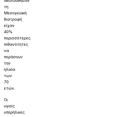
ακολούθησαν
τη
Μεσογειακή
διατροφή
είχαν
40%
περισσότερες
πιθανότητες
να
περάσουν
την
ηλικία
των
70
ετών.
Οι
υγιείς
υπερήλικες