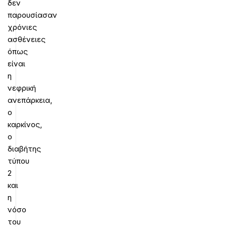
δεν
παρουσίασαν
χρόνιες
ασθένειες
όπως
είναι
η
νεφρική
ανεπάρκεια,
ο
καρκίνος,
ο
διαβήτης
τύπου
2
και
η
νόσο
του