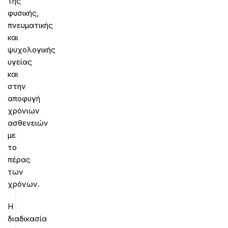
της
φυσικής,
πνευματικής
και
ψυχολογικής
υγείας
και
στην
αποφυγή
χρόνιων
ασθενειών
με
το
πέρας
των
χρόνων.
Η
διαδικασία