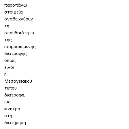
παραπάνω
στοιχεία
αναδεικνύουν
τη
σπουδαιότητα
της
ισορροπημένης
διατροφής
όπως
είναι
η
Μεσογειακού
τύπου
διατροφή,
ως
κίνητρο
στη
διατήρηση