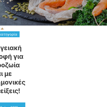
κατηγορία
γειακή
οφή για
ροζωία
ι με
ημονικές
είξεις!