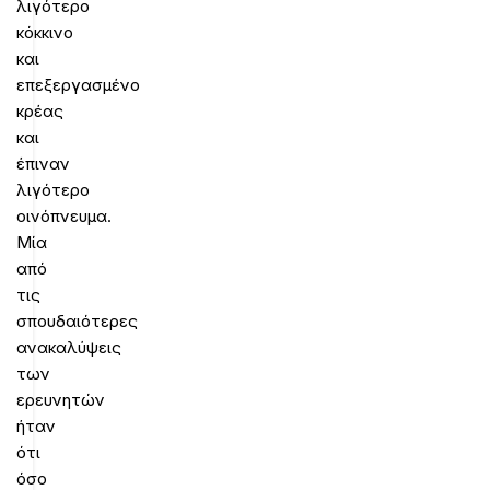
λιγότερο
κόκκινο
και
επεξεργασμένο
κρέας
και
έπιναν
λιγότερο
οινόπνευμα.
Μία
από
τις
σπουδαιότερες
ανακαλύψεις
των
ερευνητών
ήταν
ότι
όσο