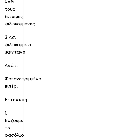
λάδι
τους
(έτοιμες)
ψιλοκομμένες
3 κ.σ.
ψιλοκομμένο
μαϊντανό
Αλάτι
Φρεσκοτριμμένο
πιπέρι
Εκτέλεση
1.
Βάζουμε
τα
φασόλια