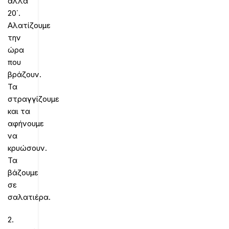
άλλα
20΄.
Αλατίζουμε
την
ώρα
που
βράζουν.
Τα
στραγγίζουμε
και τα
αφήνουμε
να
κρυώσουν.
Τα
βάζουμε
σε
σαλατιέρα.
2.