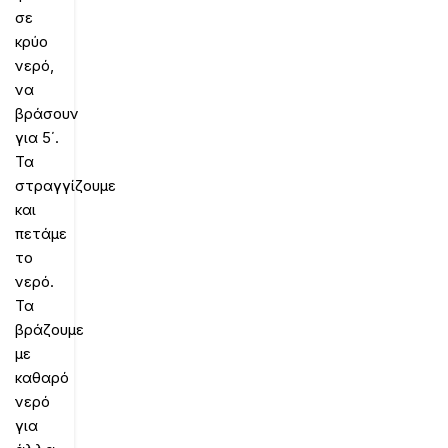
σε
κρύο
νερό,
να
βράσουν
για 5΄.
Τα
στραγγίζουμε
και
πετάμε
το
νερό.
Τα
βράζουμε
με
καθαρό
νερό
για