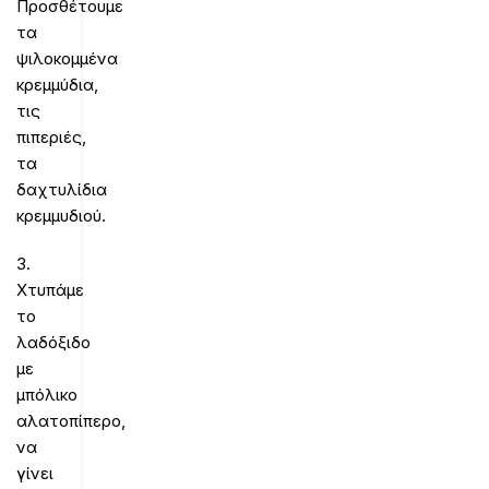
Προσθέτουμε
τα
ψιλοκομμένα
κρεμμύδια,
τις
πιπεριές,
τα
δαχτυλίδια
κρεμμυδιού.
3.
Χτυπάμε
το
λαδόξιδο
με
μπόλικο
αλατοπίπερο,
να
γίνει