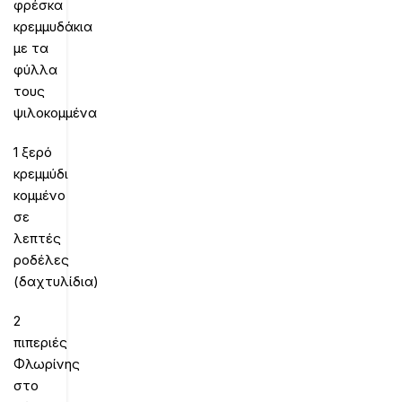
φρέσκα
κρεμμυδάκια
με τα
φύλλα
τους
ψιλοκομμένα
1 ξερό
κρεμμύδι
κομμένο
σε
λεπτές
ροδέλες
(δαχτυλίδια)
2
πιπεριές
Φλωρίνης
στο