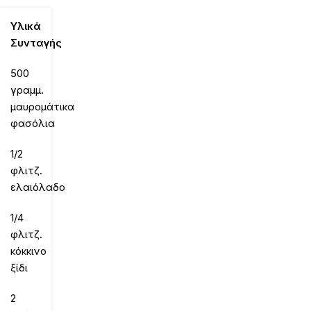
Υλικά
Συνταγής
500
γραμμ.
μαυρομάτικα
φασόλια
1/2
φλιτζ.
ελαιόλαδο
1/4
φλιτζ.
κόκκινο
ξίδι
2