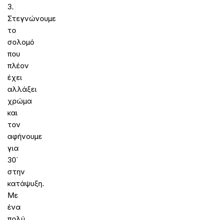
3.
Στεγνώνουμε
το
σολομό
που
πλέον
έχει
αλλάξει
χρώμα
και
τον
αφήνουμε
για
30΄
στην
κατάψυξη.
Με
ένα
πολύ