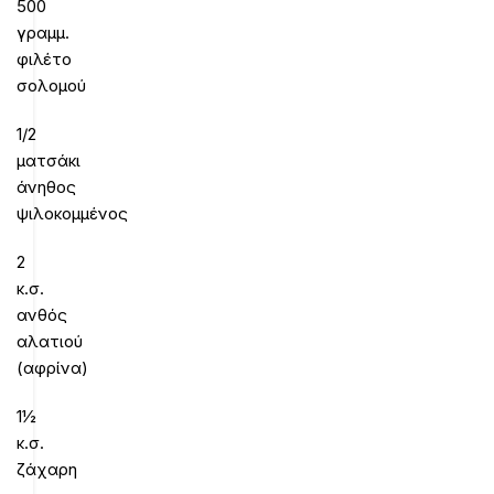
500
γραμμ.
φιλέτο
σολομού
1/2
ματσάκι
άνηθος
ψιλοκομμένος
2
κ.σ.
ανθός
αλατιού
(αφρίνα)
1½
κ.σ.
ζάχαρη