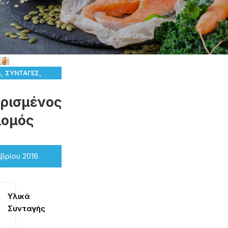
,
,
Ά
ΣΥΝΤΑΓΈΣ
 ΘΑΛΑΣΣΙΝΆ
ρισµένος
λοµός
βρίου 2016
Υλικά
Συνταγής