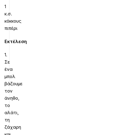
1
κ.σ.
κόκκους
πιπέρι
Εκτέλεση
1.
Σε
ένα
μπολ
βάζουμε
τον
άνηθο,
το
αλάτι,
τη
ζάχαρη
και