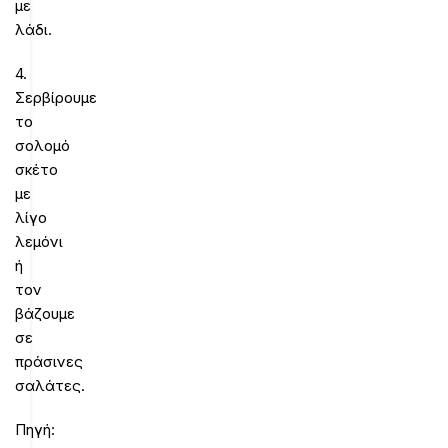
με
λάδι.
4.
Σερβίρουμε
το
σολομό
σκέτο
με
λίγο
λεμόνι
ή
τον
βάζουμε
σε
πράσινες
σαλάτες.
Πηγή: