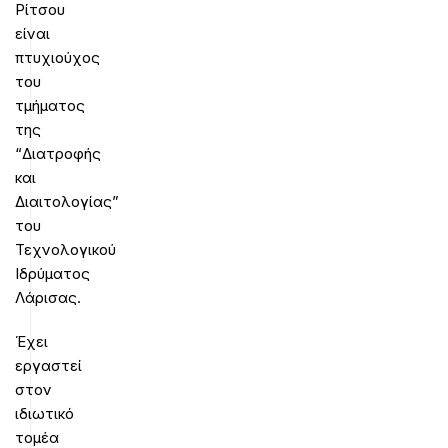
Ρίτσου
είναι
πτυχιούχος
του
τμήματος
της
“Διατροφής
και
Διαιτολογίας”
του
Τεχνολογικού
Ιδρύματος
Λάρισας
.
Έχει
εργαστεί
στον
ιδιωτικό
τομέα