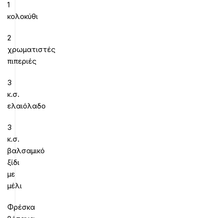
1
κολοκύθι
2
χρωματιστές
πιπεριές
3
κ.σ.
ελαιόλαδο
3
κ.σ.
βαλσαμικό
ξίδι
με
μέλι
Φρέσκα