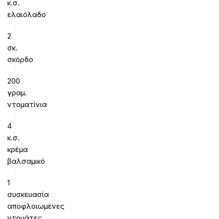
κ.σ.
ελαιόλαδο
2
σκ.
σκόρδο
200
γραμ.
ντοματίνια
4
κ.σ.
κρέμα
βαλσαμικό
1
συσκευασία
αποφλοιωμένες
ντομάτες