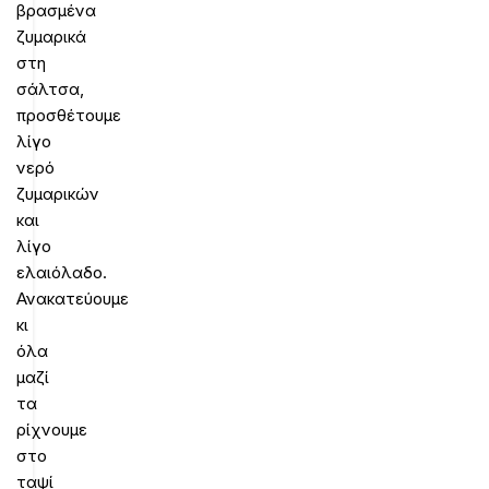
βρασμένα
ζυμαρικά
στη
σάλτσα,
προσθέτουμε
λίγο
νερό
ζυμαρικών
και
λίγο
ελαιόλαδο.
Ανακατεύουμε
κι
όλα
μαζί
τα
ρίχνουμε
στο
ταψί