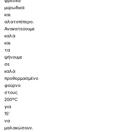
φρέσκα
μυρωδικά
και
αλατοπίπερο.
Ανακατεύουμε
καλά
και
τα
ψήνουμε
σε
καλά
προθερμασμένο
φούρνο
στους
200ºC
για
15′
να
μαλακώσουν.