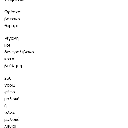
Φρέσκα
βότανα:
θυμάρι
Ρίγανη
και
δεντρολίβανο
κατά
βούληση
250
γραμ.
φέτα
μαλακή
ή
άλλο
μαλακό
λευκό