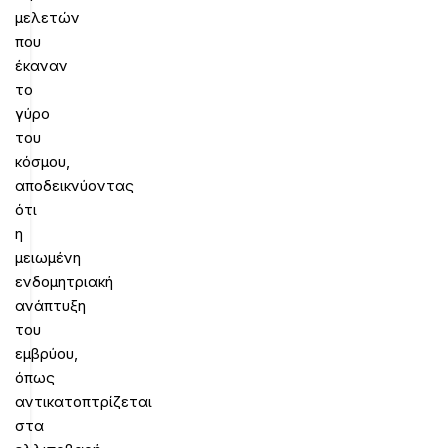
μελετών
που
έκαναν
το
γύρο
του
κόσμου,
αποδεικνύοντας
ότι
η
μειωμένη
ενδομητριακή
ανάπτυξη
του
εμβρύου,
όπως
αντικατοπτρίζεται
στα