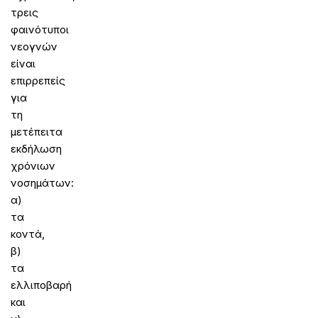
τρεις
φαινότυποι
νεογνών
είναι
επιρρεπείς
για
τη
μετέπειτα
εκδήλωση
χρόνιων
νοσημάτων:
α)
τα
κοντά,
β)
τα
ελλιποβαρή
και