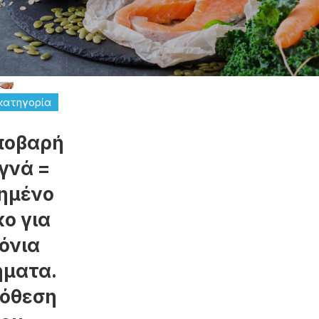
κατηγορία
ποβαρή
γνά =
ημένο
κο για
όνια
ήματα.
πόθεση