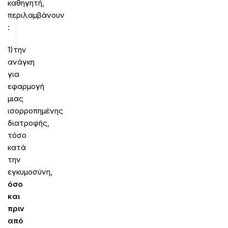
καθηγητή,
περιλαμβάνουν
:
1)την
ανάγκη
για
εφαρμογή
μιας
ισορροπημένης
διατροφής,
τόσο
κατά
την
εγκυμοσύνη,
όσο
και
πριν
από