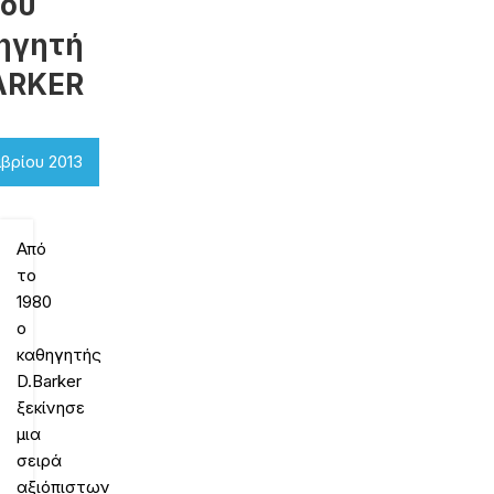
του
ηγητή
ARKER
βρίου 2013
Από
το
1980
ο
καθηγητής
D.Barker
ξεκίνησε
μια
σειρά
αξιόπιστων