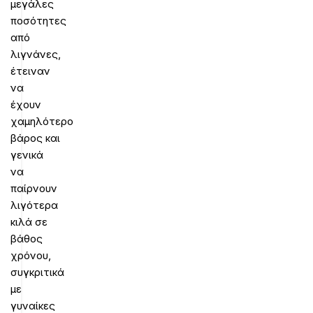
μεγάλες
ποσότητες
από
λιγνάνες,
έτειναν
να
έχουν
χαμηλότερο
βάρος και
γενικά
να
παίρνουν
λιγότερα
κιλά σε
βάθος
χρόνου,
συγκριτικά
με
γυναίκες