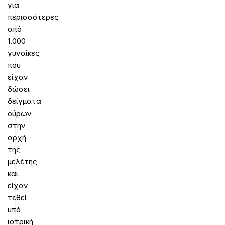
για
περισσότερες
από
1.000
γυναίκες
που
είχαν
δώσει
δείγματα
ούρων
στην
αρχή
της
μελέτης
και
είχαν
τεθεί
υπό
ιατρική