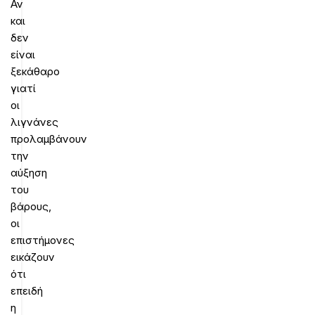
Αν
και
δεν
είναι
ξεκάθαρο
γιατί
οι
λιγνάνες
προλαμβάνουν
την
αύξηση
του
βάρους,
οι
επιστήμονες
εικάζουν
ότι
επειδή
η