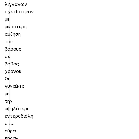
λιγνάνων
σχετίστηκαν
με
μικρότερη
αύξηση
του
βάρους
σε
βάθος
χρόνου.
Οι
γυναίκες
με
την
υψηλότερη
εντεροδιόλη
στα
ούρα
πήραν