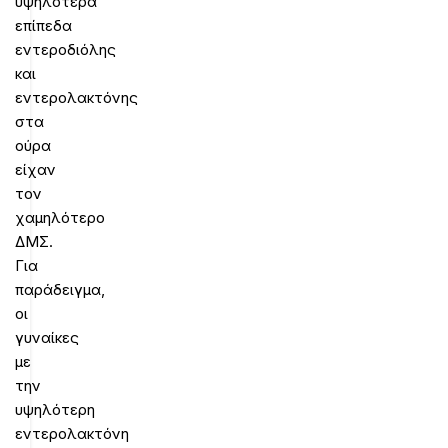
υψηλότερα
επίπεδα
εντεροδιόλης
και
εντερολακτόνης
στα
ούρα
είχαν
τον
χαμηλότερο
ΔΜΣ.
Για
παράδειγμα,
οι
γυναίκες
με
την
υψηλότερη
εντερολακτόνη