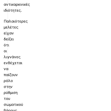
αντικαρκινικές
ιδιότητες.
Παλαιότερες
μελέτες
είχαν
δείξει
ότι
οι
λιγνάνες
ενδέχεται
να
παίζουν
ρόλο
στην
ρύθμιση
του
σωματικού
βάρους.