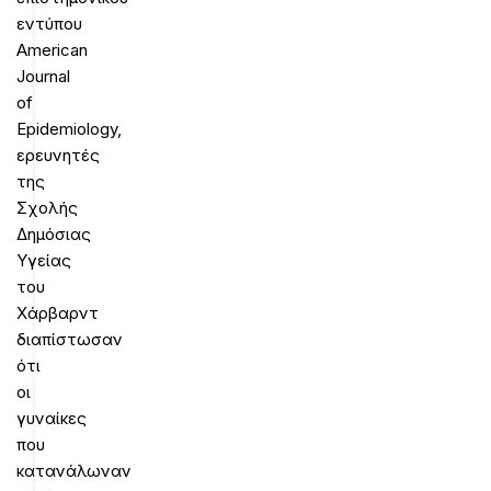
εντύπου
American
Journal
of
Epidemiology,
ερευνητές
της
Σχολής
Δημόσιας
Υγείας
του
Χάρβαρντ
διαπίστωσαν
ότι
οι
γυναίκες
που
κατανάλωναν