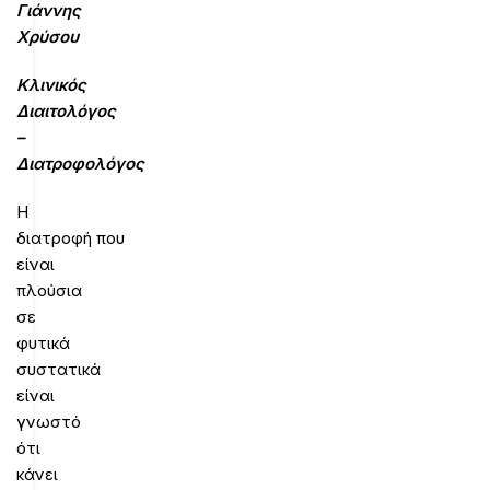
Γιάννης
Χρύσου
Κλινικός
Διαιτολόγος
–
Διατροφολόγος
Η
διατροφή που
είναι
πλούσια
σε
φυτικά
συστατικά
είναι
γνωστό
ότι
κάνει