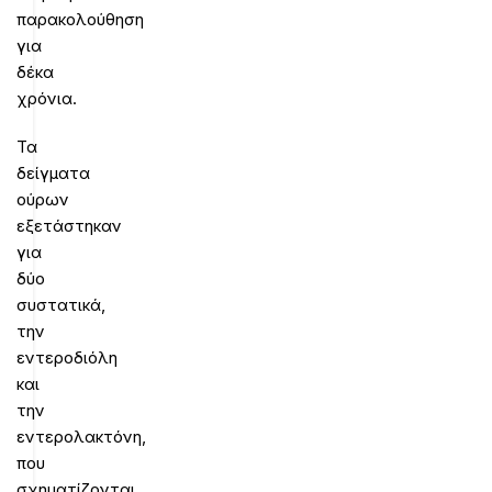
παρακολούθηση
για
δέκα
χρόνια.
Τα
δείγματα
ούρων
εξετάστηκαν
για
δύο
συστατικά,
την
εντεροδιόλη
και
την
εντερολακτόνη,
που
σχηματίζονται