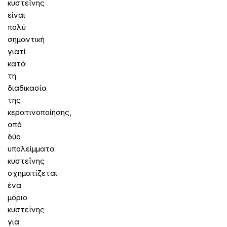
κυστεΐνης
είναι
πολύ
σημαντική
γιατί
κατά
τη
διαδικασία
της
κερατινοποίησης,
από
δύο
υπολείμματα
κυστεΐνης
σχηματίζεται
ένα
μόριο
κυστεΐνης
για