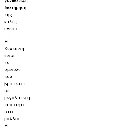
γενικότερη
διατήρηση
της
καλής
υγείας.
Η
Κυστεΐνη
είναι
το
αμινοξύ
που
βρίσκεται
σε
μεγαλύτερη
ποσότητα
στα
μαλλιά.
Η