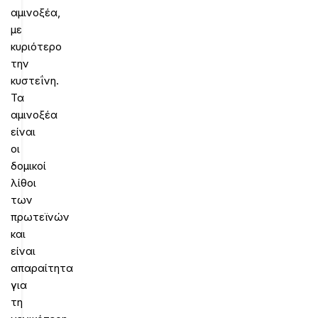
αμινοξέα,
με
κυριότερο
την
κυστεΐνη.
Τα
αμινοξέα
είναι
οι
δομικοί
λίθοι
των
πρωτεϊνών
και
είναι
απαραίτητα
για
τη