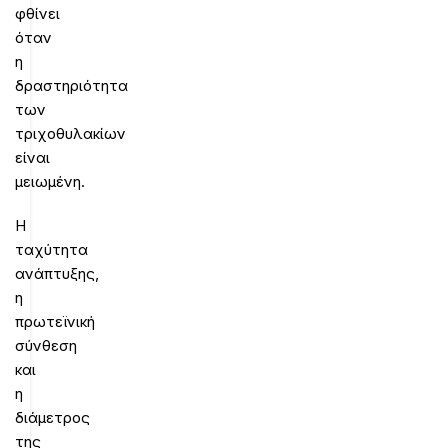
φθίνει
όταν
η
δραστηριότητα
των
τριχοθυλακίων
είναι
μειωμένη.
Η
ταχύτητα
ανάπτυξης,
η
πρωτεϊνική
σύνθεση
και
η
διάμετρος
της