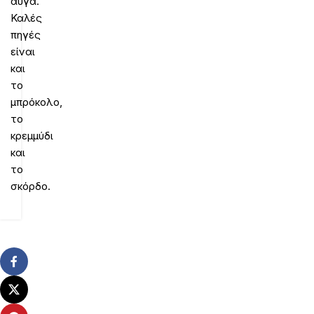
αυγά.
Καλές
πηγές
είναι
και
το
μπρόκολο,
το
κρεμμύδι
και
το
σκόρδο.