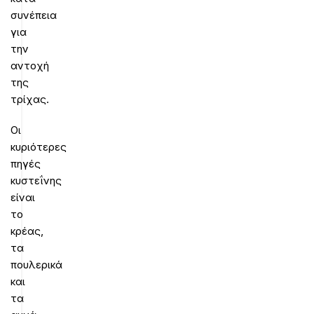
συνέπεια
για
την
αντοχή
της
τρίχας.
Οι
κυριότερες
πηγές
κυστεΐνης
είναι
το
κρέας,
τα
πουλερικά
και
τα