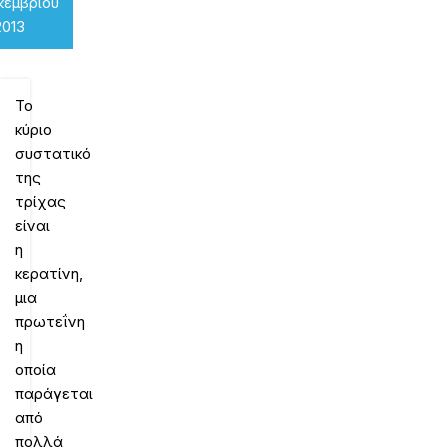
κεμβρίου
2013
Το
κύριο
συστατικό
της
τρίχας
είναι
η
κερατίνη,
μια
πρωτεΐνη
η
οποία
παράγεται
από
πολλά