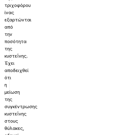
τριχοφόρου
ίνας
εξαρτώνται
από
την
ποσότητα
της
κυστεΐνης.
Έχει
αποδειχθεί
ότι
η
μείωση
της
συγκέντρωσης
κυστεΐνης
στους
θύλακες,