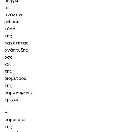
οδηγεί
σε
ανάλογη
μείωση
τόσο
της
ταχύτητας
ανάπτυξης
όσο
και
της
διαμέτρου
της
παραγόμενης
τρίχας.
Η
παρουσία
της