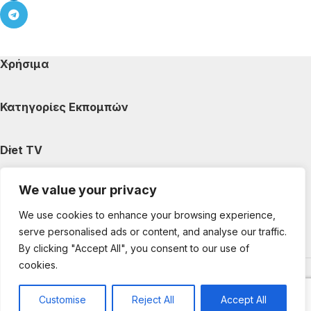
Χρήσιμα
Κατηγορίες Εκπομπών
Diet TV
We value your privacy
Κατηγορίες Άρθρων
We use cookies to enhance your browsing experience,
serve personalised ads or content, and analyse our traffic.
Ακολουθήστε μας
By clicking "Accept All", you consent to our use of
cookies.
Copyright © 2025 DietTV. All Rights Reserved.
Web Design &
development by web-idea.gr
Customise
Reject All
Accept All
0