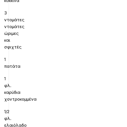
κόκκινα
3
ντομάτες
ντομάτες
ώριμες
και
σφιχτές
1
πατάτα
1
φλ.
καρύδια
χοντροκομμένα
1/2
φλ.
ελαιόλαδο