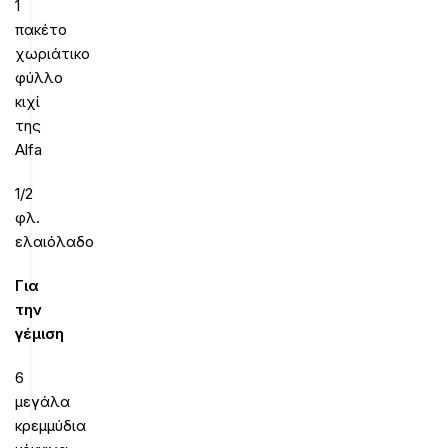
1
πακέτο
χωριάτικο
φύλλο
κιχί
της
Alfa
1/2
φλ.
ελαιόλαδο
Για
την
γέμιση
6
μεγάλα
κρεμμύδια