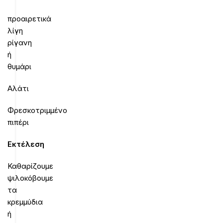
προαιρετικά
λίγη
ρίγανη
ή
θυμάρι
Αλάτι
Φρεσκοτριμμένο
πιπέρι
Εκτέλεση
Καθαρίζουμε
ψιλοκόβουμε
τα
κρεμμύδια
ή