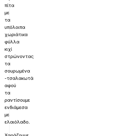
πίτα
με
τα
υπόλοιπα
χωριάτικα
φύλλα
κιχί
στρώνοντας
τα
σουρωμένα
-τσαλακωτά
αφού
τα
ραντίσουμε
ενδιάμεσα
με
ελαιόλαδο.
Χαράζουμε