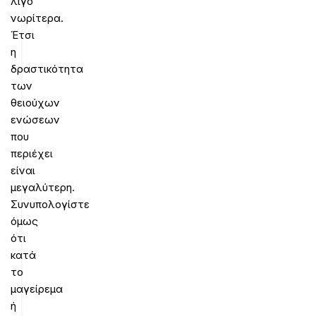
λίγο
νωρίτερα.
Έτσι
η
δραστικότητα
των
θειούχων
ενώσεων
που
περιέχει
είναι
μεγαλύτερη.
Συνυπολογίστε
όμως
ότι
κατά
το
μαγείρεμα
ή