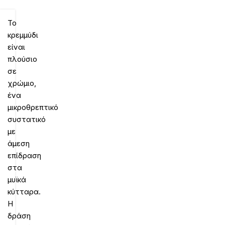
Το
κρεμμύδι
είναι
πλούσιο
σε
χρώμιο,
ένα
μικροθρεπτικό
συστατικό
με
άμεση
επίδραση
στα
μυϊκά
κύτταρα.
Η
δράση