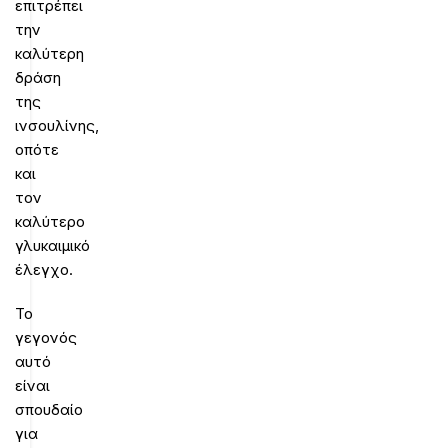
επιτρέπει
την
καλύτερη
δράση
της
ινσουλίνης,
οπότε
και
τον
καλύτερο
γλυκαιμικό
έλεγχο.
Το
γεγονός
αυτό
είναι
σπουδαίο
για