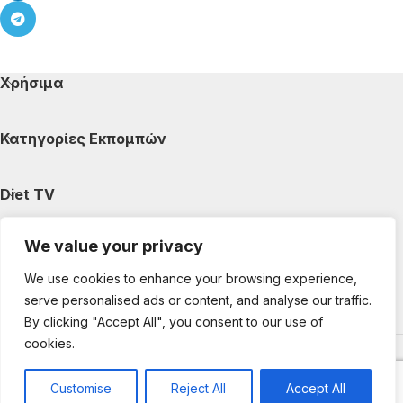
Χρήσιμα
Κατηγορίες Εκπομπών
Diet TV
We value your privacy
Κατηγορίες Άρθρων
We use cookies to enhance your browsing experience,
serve personalised ads or content, and analyse our traffic.
Ακολουθήστε μας
By clicking "Accept All", you consent to our use of
cookies.
Copyright © 2025 DietTV. All Rights Reserved.
Web Design &
development by web-idea.gr
Customise
Reject All
Accept All
0