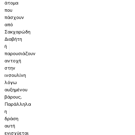
άτομα
που
πάσχουν
από
Σακχαρώδη
Διαβήτη
ή
παρουσιάζουν
αντοχή
στην
ινσουλίνη
λόγω
αυξημένου
βάρους.
Παράλληλα
η
δράση
αυτή
ενισχύεται