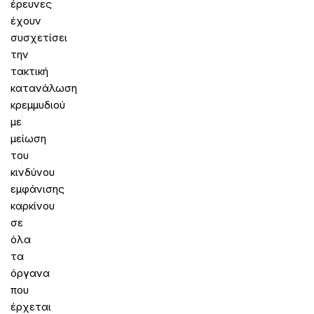
έρευνες
έχουν
συσχετίσει
την
τακτική
κατανάλωση
κρεμμυδιού
με
μείωση
του
κινδύνου
εμφάνισης
καρκίνου
σε
όλα
τα
όργανα
που
έρχεται