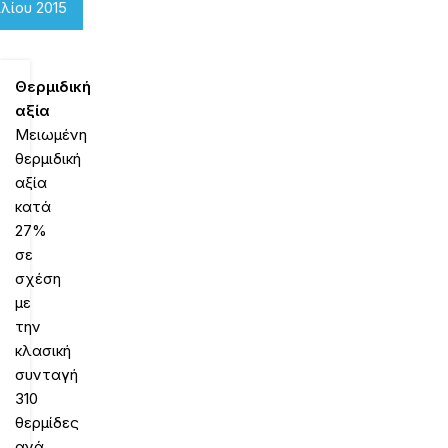
ιλίου 2015
Θερμιδική
αξία
Μειωμένη
θερμιδική
αξία
κατά
27%
σε
σχέση
με
την
κλασική
συνταγή
310
θερμίδες
ανά