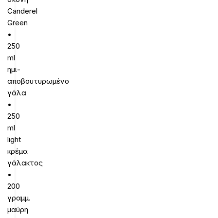
Canderel
Green
•
250
ml
ημι-
αποβουτυρωμένο
γάλα
•
250
ml
light
κρέμα
γάλακτος
•
200
γραμμ.
μαύρη