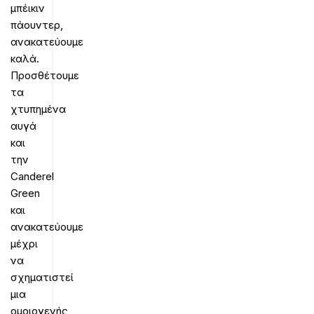
μπέικιν
πάουντερ,
ανακατεύουμε
καλά.
Προσθέτουμε
τα
χτυπημένα
αυγά
και
την
Canderel
Green
και
ανακατεύουμε
μέχρι
να
σχηματιστεί
μια
ομοιογενής