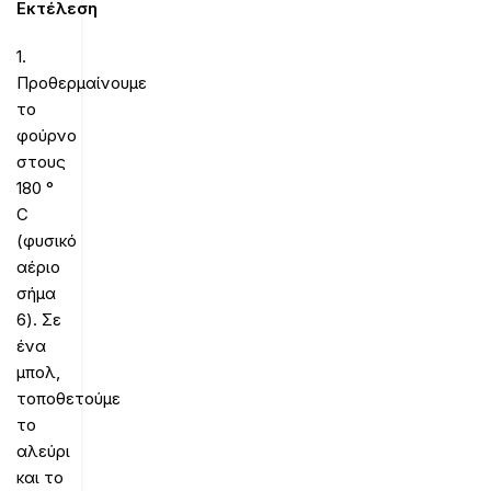
Εκτέλεση
1.
Προθερμαίνουμε
το
φούρνο
στους
180 °
C
(φυσικό
αέριο
σήμα
6). Σε
ένα
μπολ,
τοποθετούμε
το
αλεύρι
και το