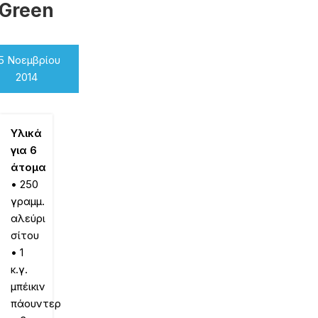
Green
5 Νοεμβρίου
2014
Υλικά
για 6
άτομα
• 250
γραμμ.
αλεύρι
σίτου
• 1
κ.γ.
μπέικιν
πάουντερ