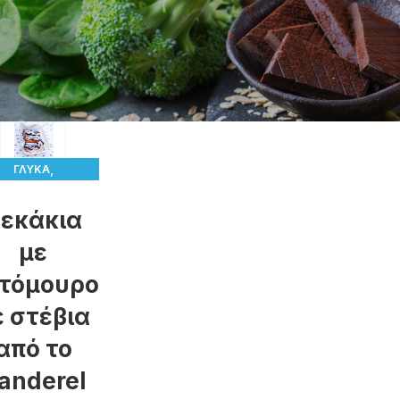
,
ΓΛΥΚΆ
,
ΙΚ & ΜΠΙΣΚΌΤΑ
εκάκια
ΣΥΝΤΑΓΈΣ
με
τόμουρο
ε στέβια
από το
anderel