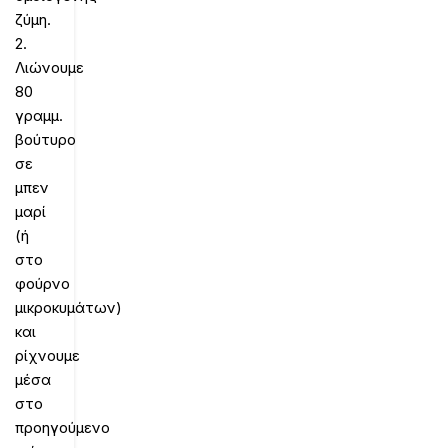
ζύμη.
2.
Λιώνουμε
80
γραμμ.
βούτυρο
σε
μπεν
μαρί
(ή
στο
φούρνο
μικροκυμάτων)
και
ρίχνουμε
μέσα
στο
προηγούμενο