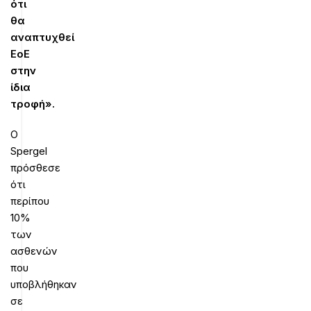
ότι
θα
αναπτυχθεί
ΕοΕ
στην
ίδια
τροφή».
Ο
Spergel
πρόσθεσε
ότι
περίπου
10%
των
ασθενών
που
υποβλήθηκαν
σε