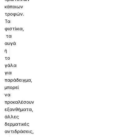
κάποιων
τροφών.
Τα
φιστίκια,
τα
αυγά
ή
το
γάλα
για
παράδειγμα,
μπορεί
να
προκαλέσουν
εξανθήματα,
άλλες
δερματικές
αντιδράσεις,