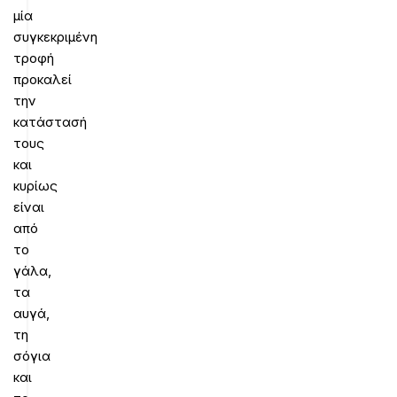
μία
συγκεκριμένη
τροφή
προκαλεί
την
κατάστασή
τους
και
κυρίως
είναι
από
το
γάλα,
τα
αυγά,
τη
σόγια
και