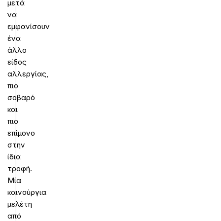
μετά
να
εμφανίσουν
ένα
άλλο
είδος
αλλεργίας,
πιο
σοβαρό
και
πιο
επίμονο
στην
ίδια
τροφή.
Μία
καινούργια
μελέτη
από