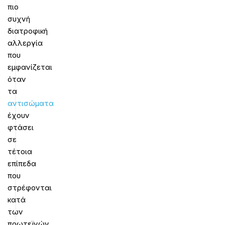
πιο
συχνή
διατροφική
αλλεργία
που
εμφανίζεται
όταν
τα
αντισώματα
έχουν
φτάσει
σε
τέτοια
επίπεδα
που
στρέφονται
κατά
των
πρωτεϊνών