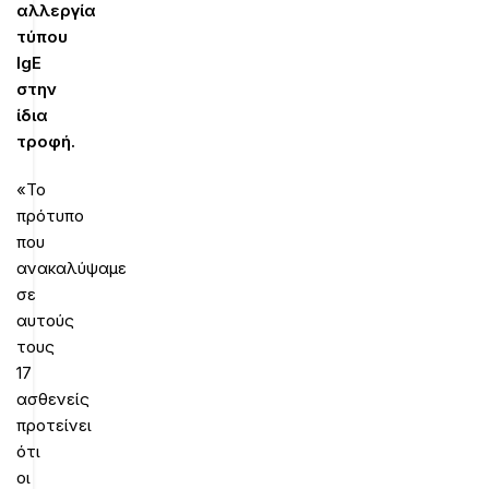
αλλεργία
τύπου
IgE
στην
ίδια
τροφή.
«Το
πρότυπο
που
ανακαλύψαμε
σε
αυτούς
τους
17
ασθενείς
προτείνει
ότι
οι