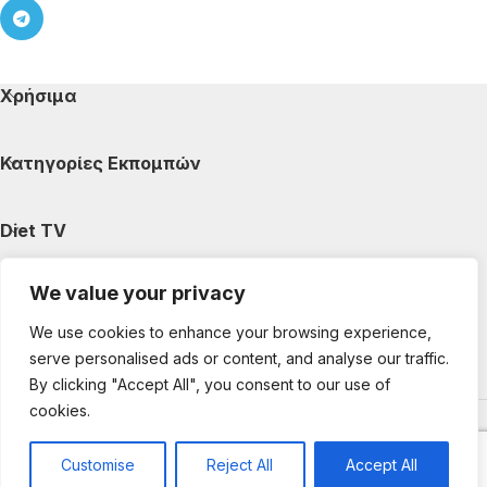
Χρήσιμα
Κατηγορίες Εκπομπών
Diet TV
We value your privacy
Κατηγορίες Άρθρων
We use cookies to enhance your browsing experience,
serve personalised ads or content, and analyse our traffic.
Ακολουθήστε μας
By clicking "Accept All", you consent to our use of
cookies.
Copyright © 2025 DietTV. All Rights Reserved.
Web Design &
development by web-idea.gr
Customise
Reject All
Accept All
0