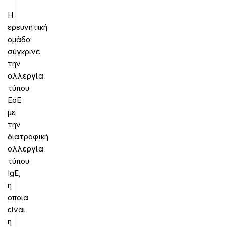
Η
ερευνητική
ομάδα
σύγκρινε
την
αλλεργία
τύπου
ΕοΕ
με
την
διατροφική
αλλεργία
τύπου
IgE,
η
οποία
είναι
η