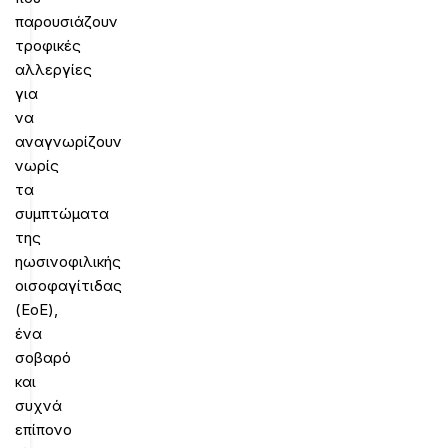
παρουσιάζουν
τροφικές
αλλεργίες
για
να
αναγνωρίζουν
νωρίς
τα
συμπτώματα
της
ηωσινοφιλικής
οισοφαγίτιδας
(EoE),
ένα
σοβαρό
και
συχνά
επίπονο