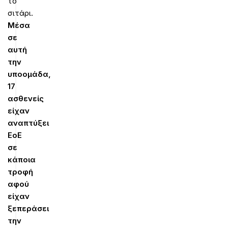
το
σιτάρι.
Μέσα
σε
αυτή
την
υποομάδα,
17
ασθενείς
είχαν
αναπτύξει
ΕοΕ
σε
κάποια
τροφή
αφού
είχαν
ξεπεράσει
την