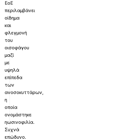
ΕοΕ
περιλαμβάνει
οίδημα
και
φλεγμονή
του
οισοφάγου
μαζί
με
υψηλά
επίπεδα
των
ανοσοκυττάρων,
η
οποία
ονομάστηκε
ηωσινοφιλία.
Συχνά
επώδυνο,