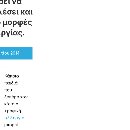
ρεί να
έσει και
ο μορφές
ργίας.
τίου 2014
Κάποια
παιδιά
που
ξεπέρασαν
κάποια
τροφική
αλλεργία
μπορεί