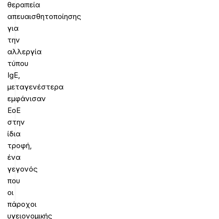
θεραπεία
απευαισθητοποίησης
για
την
αλλεργία
τύπου
IgE,
μεταγενέστερα
εμφάνισαν
ΕοΕ
στην
ίδια
τροφή,
ένα
γεγονός
που
οι
πάροχοι
υγειονομικής