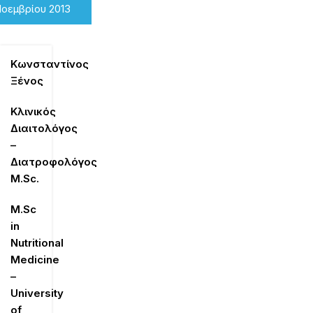
Νοεμβρίου 2013
Κωνσταντίνος
Ξένος
Κλινικός
Διαιτολόγος
–
Διατροφολόγος
M
.
Sc
.
Μ.
Sc
in
Nutritional
Medicine
–
University
of