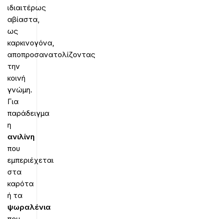
ιδιαιτέρως
αβίαστα,
ως
καρκινογόνα,
αποπροσανατολίζοντας
την
κοινή
γνώμη.
Για
παράδειγμα
η
ανιλίνη
που
εμπεριέχεται
στα
καρότα
ή τα
ψωραλένια
που