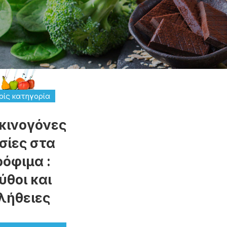
ίς κατηγορία
κινογόνες
σίες στα
ρόφιμα :
ύθοι και
λήθειες