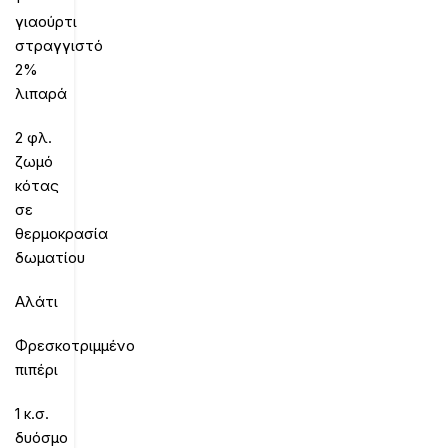
γιαούρτι
στραγγιστό
2%
λιπαρά
2 φλ.
ζωμό
κότας
σε
θερμοκρασία
δωματίου
Αλάτι
Φρεσκοτριμμένο
πιπέρι
1 κ.σ.
δυόσμο