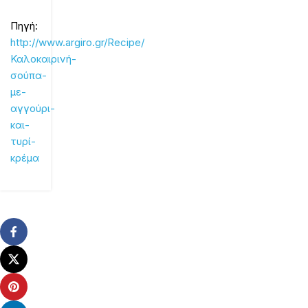
Πηγή:
http://www.argiro.gr/Recipe/
Καλοκαιρινή-
σούπα-
με-
αγγούρι-
και-
τυρί-
κρέμα