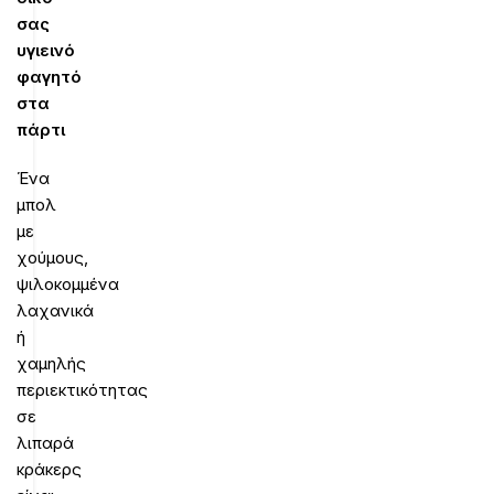
σας
υγιεινό
φαγητό
στα
πάρτι
Ένα
μπολ
με
χούμους,
ψιλοκομμένα
λαχανικά
ή
χαμηλής
περιεκτικότητας
σε
λιπαρά
κράκερς