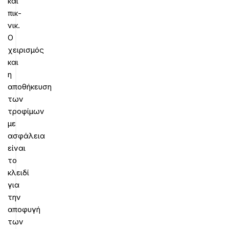
και
πικ-
νικ.
Ο
χειρισμός
και
η
αποθήκευση
των
τροφίμων
με
ασφάλεια
είναι
το
κλειδί
για
την
αποφυγή
των