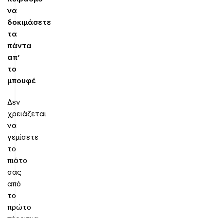
να
δοκιμάσετε
τα
πάντα
απ’
το
μπουφέ
Δεν
χρειάζεται
να
γεμίσετε
το
πιάτο
σας
από
το
πρώτο