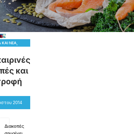
,
 ΚΑΙ ΝΈΑ
ΑΤΡΟΦΉ
αιρινές
πές και
τροφή
ύστου 2014
Διακοπές
σημαίνει