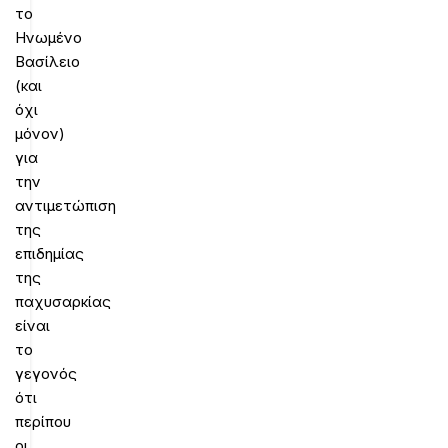
το
Ηνωμένο
Βασίλειο
(και
όχι
μόνον)
για
την
αντιμετώπιση
της
επιδημίας
της
παχυσαρκίας
είναι
το
γεγονός
ότι
περίπου
οι