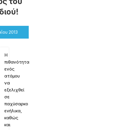
ος του
διού!
ΐου 2013
Η
πιθανότητα
ενός
ατόμου
να
εξελιχθεί
σε
παχύσαρκο
ενήλικα,
καθώς
και