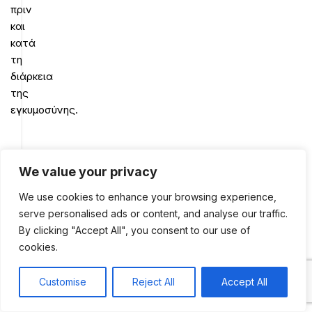
πριν
και
κατά
τη
διάρκεια
της
εγκυμοσύνης.
Ευγενία
We value your privacy
Ηλιάδου
We use cookies to enhance your browsing experience,
Κλινικός
serve personalised ads or content, and analyse our traffic.
Διαιτόλογος-
By clicking "Accept All", you consent to our use of
Διατροφολόγος,
cookies.
Μsc,
State
Customise
Reject All
Accept All
0
Registered
Shop
Sidebar
My account
Cart
Dietitian