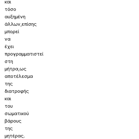
και
τόσο
αυξημένη
άλλων,επίσης
μπορεί
να
έχει
προγραμματιστεί
στη
μήτρα,ως
αποτέλεσμα
της
διατροφής
και
του
σωματικού
βάρους
της
μητέρας.