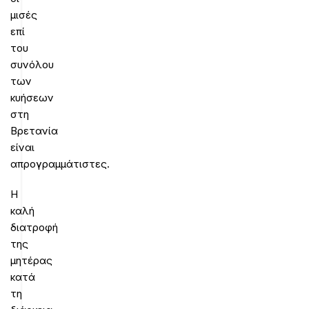
μισές
επί
του
συνόλου
των
κυήσεων
στη
Βρετανία
είναι
απρογραμμάτιστες.
Η
καλή
διατροφή
της
μητέρας
κατά
τη