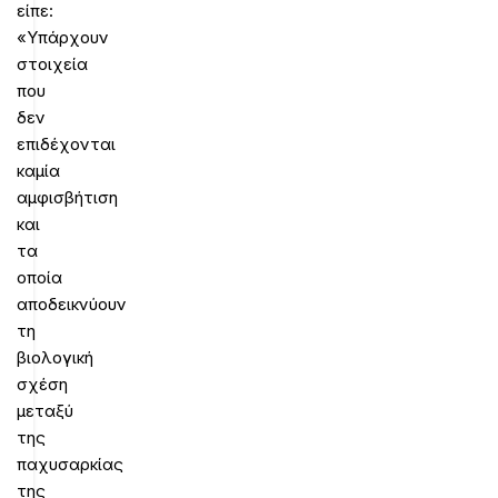
είπε:
«Υπάρχουν
στοιχεία
που
δεν
επιδέχονται
καμία
αμφισβήτιση
και
τα
οποία
αποδεικνύουν
τη
βιολογική
σχέση
μεταξύ
της
παχυσαρκίας
της