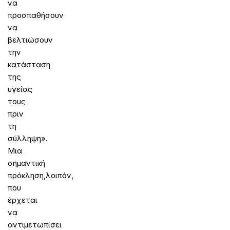
να
προσπαθήσουν
να
βελτιώσουν
την
κατάσταση
της
υγείας
τους
πριν
τη
σύλληψη».
Μια
σημαντική
πρόκληση,λοιπόν,
που
έρχεται
να
αντιμετωπίσει