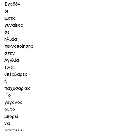
Σχεδόν
οι
μισές
γυναίκες
σε
ηλικία
τεκνοποίησης
στην
Αγγλία
είναι
υπέρβαρες
ή
παχύσαρκες
.Το
γεγονός
αυτό
μπορεί
να
αποτελεί