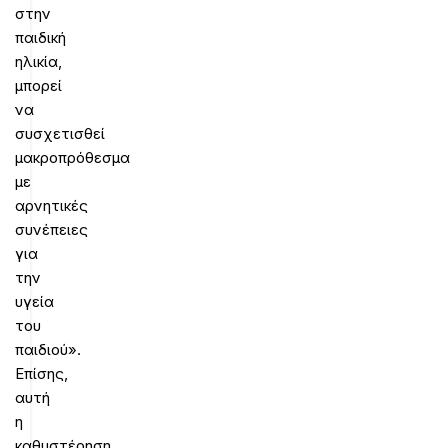
στην
παιδική
ηλικία,
μπορεί
να
συσχετισθεί
μακροπρόθεσμα
με
αρνητικές
συνέπειες
για
την
υγεία
του
παιδιού».
Επίσης,
αυτή
η
καθυστέρηση