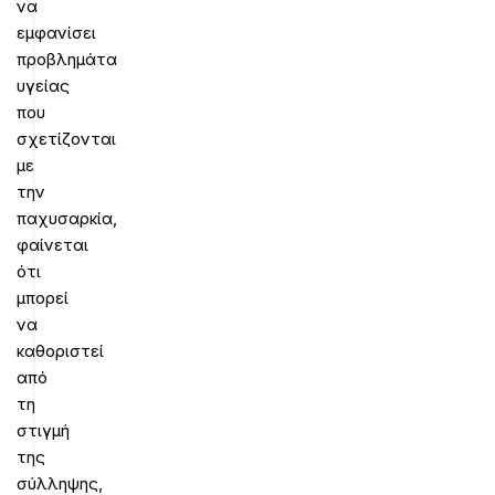
να
εμφανίσει
προβλημάτα
υγείας
που
σχετίζονται
με
την
παχυσαρκία,
φαίνεται
ότι
μπορεί
να
καθοριστεί
από
τη
στιγμή
της
σύλληψης,