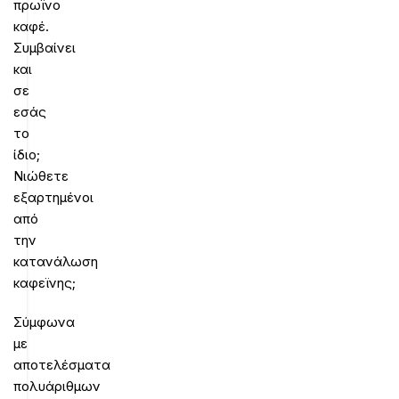
πρωϊνο
καφέ.
Συμβαίνει
και
σε
εσάς
το
ίδιο;
Νιώθετε
εξαρτημένοι
από
την
κατανάλωση
καφεϊνης;
Σύμφωνα
με
αποτελέσματα
πολυάριθμων