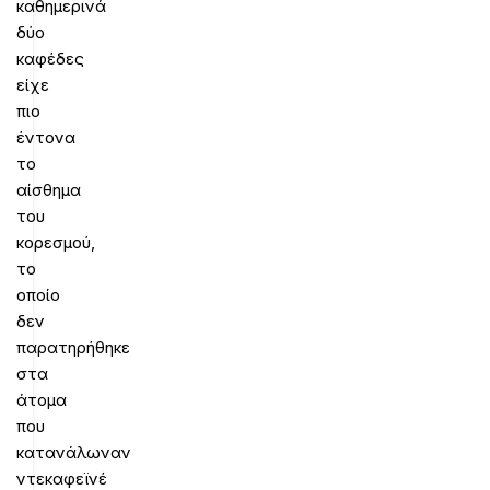
καθημερινά
δύο
καφέδες
είχε
πιο
έντονα
το
αίσθημα
του
κορεσμού,
το
οποίο
δεν
παρατηρήθηκε
στα
άτομα
που
κατανάλωναν
ντεκαφεϊνέ