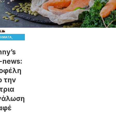
,
ΉΜΑΤΑ
,
V ΠΡΟΤΕΊΝΕΙ
nny’s
 & ΡΟΦΉΜΑΤΑ
ΥΓΕΊΑ
i-news:
 οφέλη
ο την
τρια
νάλωση
αφέ