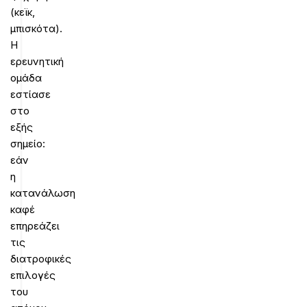
(κεϊκ,
μπισκότα).
Η
ερευνητική
ομάδα
εστίασε
στο
εξής
σημείο:
εάν
η
κατανάλωση
καφέ
επηρεάζει
τις
διατροφικές
επιλογές
του