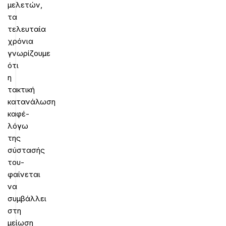
μελετών,
τα
τελευταία
χρόνια
γνωρίζουμε
ότι
η
τακτική
κατανάλωση
καφέ-
λόγω
της
σύστασής
του-
φαίνεται
να
συμβάλλει
στη
μείωση