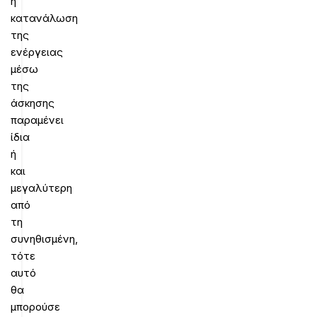
η
κατανάλωση
της
ενέργειας
μέσω
της
άσκησης
παραμένει
ίδια
ή
και
μεγαλύτερη
από
τη
συνηθισμένη,
τότε
αυτό
θα
μπορούσε