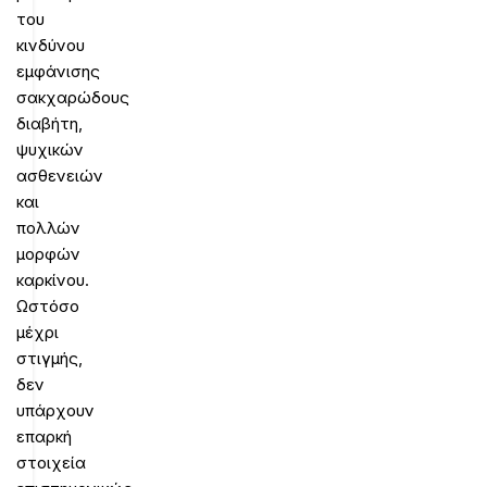
του
κινδύνου
εμφάνισης
σακχαρώδους
διαβήτη,
ψυχικών
ασθενειών
και
πολλών
μορφών
καρκίνου.
Ωστόσο
μέχρι
στιγμής,
δεν
υπάρχουν
επαρκή
στοιχεία