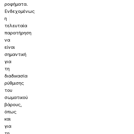
ροφήματα.
Ενδεχομένως
η
τελευταία
παρατήρηση
να
είναι
σημαντική
για
τη
διαδικασία
ρύθμισης
του
σωματικού
βάρους,
όπως
και
για
τη