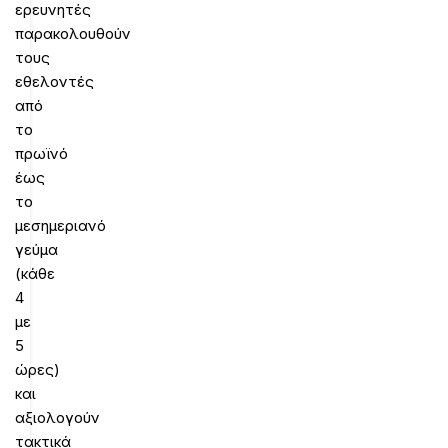
ερευνητές
παρακολουθούν
τους
εθελοντές
από
το
πρωϊνό
έως
το
μεσημεριανό
γεύμα
(κάθε
4
με
5
ώρες)
και
αξιολογούν
τακτικά