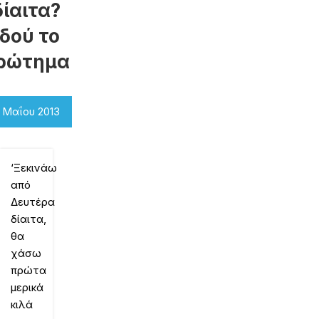
δίαιτα?
Ιδού το
ρώτημα
 Μαΐου 2013
‘Ξεκινάω
από
Δευτέρα
δίαιτα,
θα
χάσω
πρώτα
μερικά
κιλά