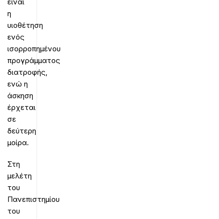
είναι
η
υιοθέτηση
ενός
ισορροπημένου
προγράμματος
διατροφής,
ενώ η
άσκηση
έρχεται
σε
δεύτερη
μοίρα.
Στη
μελέτη
του
Πανεπιστημίου
του