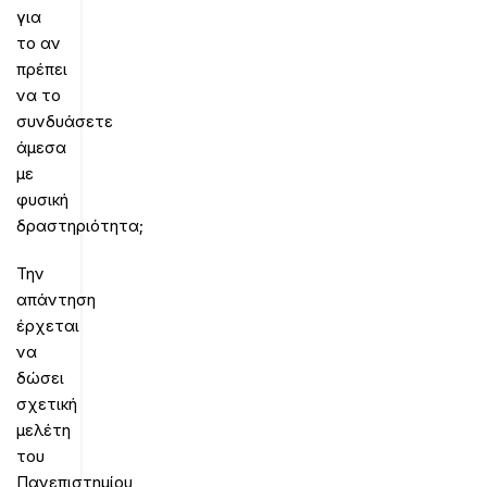
για
το αν
πρέπει
να το
συνδυάσετε
άμεσα
με
φυσική
δραστηριότητα;
Την
απάντηση
έρχεται
να
δώσει
σχετική
μελέτη
του
Πανεπιστημίου