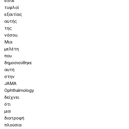
είναι
τυφλοί
εξαιτίας
αυτής
της
νόσου.
Μια
μελέτη
που
δημοσιεύθηκε
αυτή
στην
JAMA
Ophthalmology
δείχνει
ότι
μια
διατροφή
πλούσια