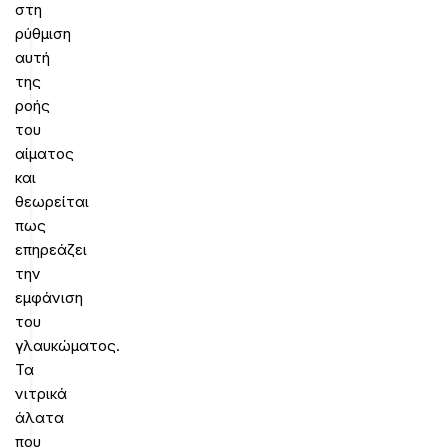
στη
ρύθμιση
αυτή
της
ροής
του
αίματος
και
θεωρείται
πως
επηρεάζει
την
εμφάνιση
του
γλαυκώματος.
Τα
νιτρικά
άλατα
που