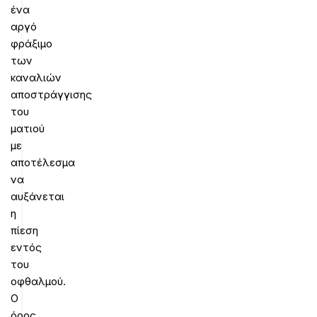
ένα
αργό
φράξιμο
των
καναλιών
αποστράγγισης
του
ματιού
με
αποτέλεσμα
να
αυξάνεται
η
πίεση
εντός
του
οφθαλμού.
Ο
όρος