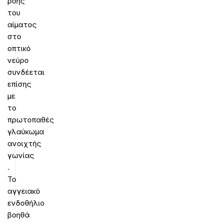
ροής
του
αίματος
στο
οπτικό
νεύρο
συνδέεται
επίσης
με
το
πρωτοπαθές
γλαύκωμα
ανοιχτής
γωνίας
.
Το
αγγειακό
ενδοθήλιο
βοηθά