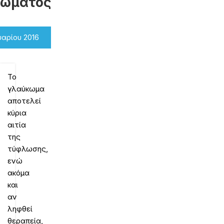
κώματος
υαρίου 2016
Το
γλαύκωμα
αποτελεί
κύρια
αιτία
της
τύφλωσης,
ενώ
ακόμα
και
αν
ληφθεί
θεραπεία,