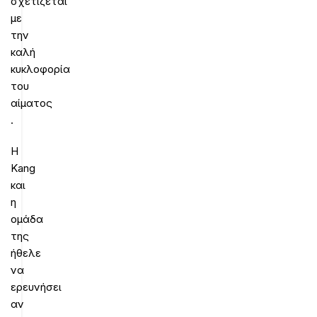
σχετίζεται
με
την
καλή
κυκλοφορία
του
αίματος
.
Η
Kang
και
η
ομάδα
της
ήθελε
να
ερευνήσει
αν