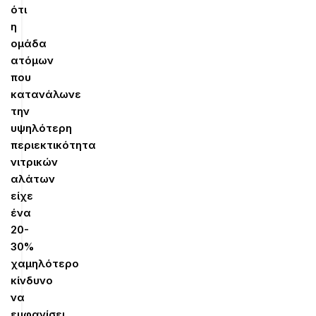
ότι
η
ομάδα
ατόμων
που
κατανάλωνε
την
υψηλότερη
περιεκτικότητα
νιτρικών
αλάτων
είχε
ένα
20-
30%
χαμηλότερο
κίνδυνο
να
εμφανίσει