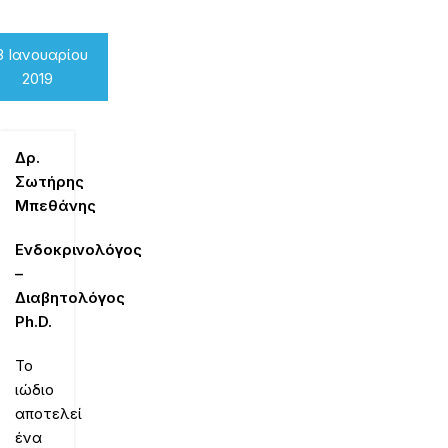
3 Ιανουαρίου
2019
Δρ.
Σωτήρης
Μπεθάνης
Ενδοκρινολόγος
–
Διαβητολόγος
Ph
.
D
.
Το
ιώδιο
αποτελεί
ένα