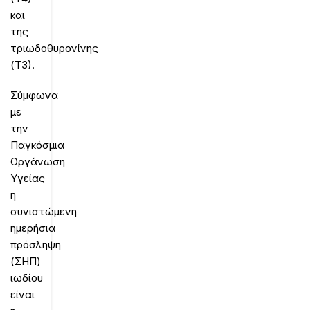
και
της
τριωδοθυρονίνης
(Τ3).
Σύμφωνα
με
την
Παγκόσμια
Οργάνωση
Υγείας
η
συνιστώμενη
ημερήσια
πρόσληψη
(ΣΗΠ)
ιωδίου
είναι