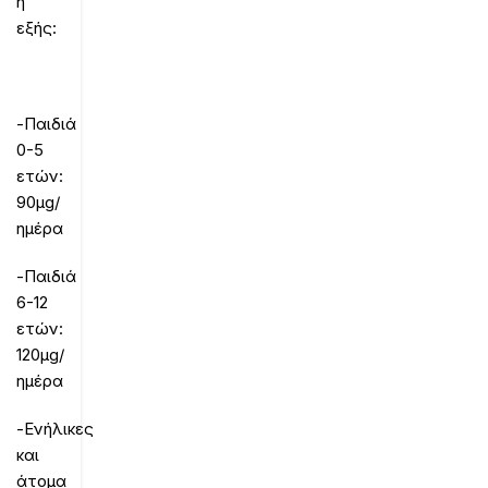
η
εξής:
-Παιδιά
0-5
ετών:
90μg/
ημέρα
-Παιδιά
6-12
ετών:
120μg/
ημέρα
-Ενήλικες
και
άτομα