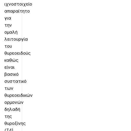
ιχνοστοιχείο
απαραίτητο
για
την
ομαλή
λειτουργία
του
θυρεοειδούς
καθώς
είναι
βασικό
συστατικό
των
θυρεοειδικών
ορμονών
δηλαδή
της
θυροξίνης
(Τ4)