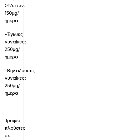
>12ετών:
150μg/
ημέρα
-Έγκυες
γυναίκες:
250μg/
ημέρα
-Θηλάζουσες
γυναίκες:
250μg/
ημέρα
Τροφές
πλούσιες
σε