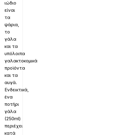
ιώδιο
είναι
τα
ψάρια,
το
γάλα
και τα
υπόλοιπα
γαλακτοκομικά
προϊόντα
και τα
αυγά.
Ενδεικτικά,
ένα
ποτήρι
γάλα
(250ml)
περιέχει
κατά