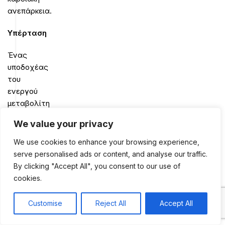
ανεπάρκεια.
Υπέρταση
Ένας
υποδοχέας
του
ενεργού
μεταβολίτη
1,25-
We value your privacy
διυδροξυ-
βιταμίνη-
We use cookies to enhance your browsing experience,
D
serve personalised ads or content, and analyse our traffic.
έχει
By clicking "Accept All", you consent to our use of
παρατηρηθεί
cookies.
στον
λείο
Customise
Reject All
Accept All
0
μυϊκό
Shop
Sidebar
My account
Cart
ιστό