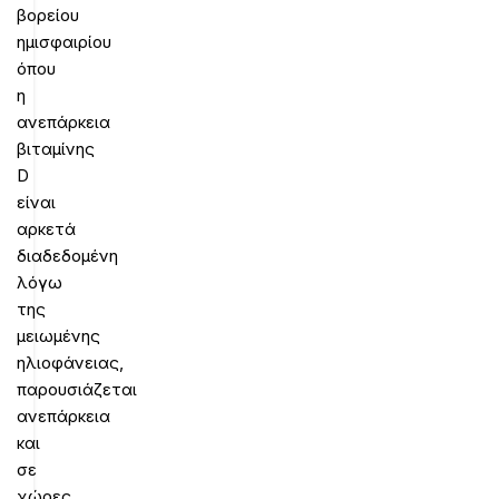
βορείου
ημισφαιρίου
όπου
η
ανεπάρκεια
βιταμίνης
D
είναι
αρκετά
διαδεδομένη
λόγω
της
μειωμένης
ηλιοφάνειας,
παρουσιάζεται
ανεπάρκεια
και
σε
χώρες