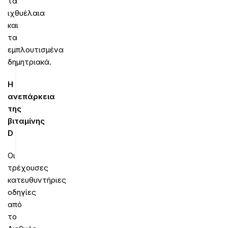
τα
ιχθυέλαια
και
τα
εμπλουτισμένα
δημητριακά.
Η
ανεπάρκεια
της
βιταμίνης
D
Οι
τρέχουσες
κατευθυντήριες
οδηγίες
από
το