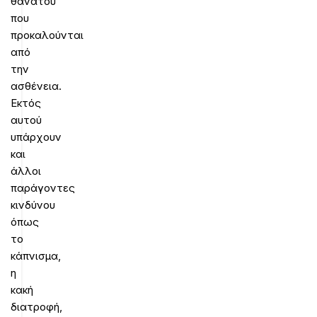
θανάτου
που
προκαλούνται
από
την
ασθένεια.
Εκτός
αυτού
υπάρχουν
και
άλλοι
παράγοντες
κινδύνου
όπως
το
κάπνισμα,
η
κακή
διατροφή,