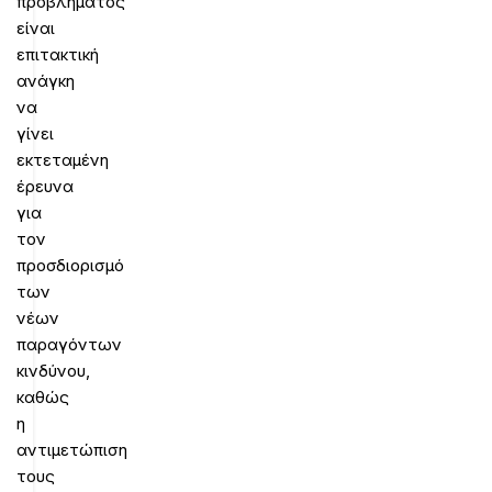
προβλήματος
είναι
επιτακτική
ανάγκη
να
γίνει
εκτεταμένη
έρευνα
για
τον
προσδιορισμό
των
νέων
παραγόντων
κινδύνου,
καθώς
η
αντιμετώπιση
τους