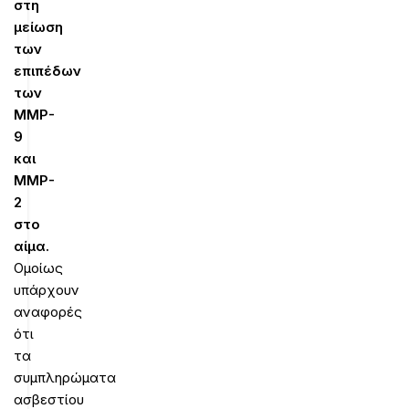
στη
μείωση
των
επιπέδων
των
MMP-
9
και
MMP-
2
στο
αίμα.
Ομοίως
υπάρχουν
αναφορές
ότι
τα
συμπληρώματα
ασβεστίου