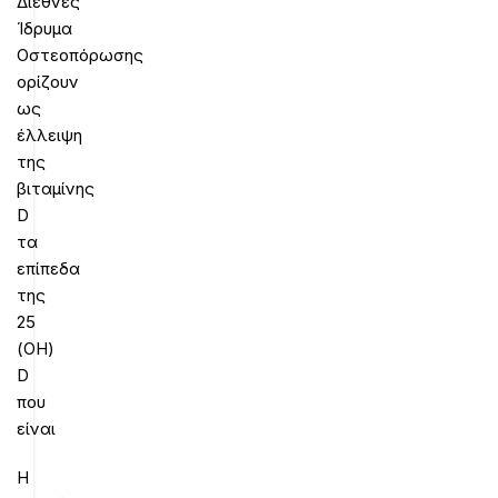
Διεθνές
Ίδρυμα
Οστεοπόρωσης
ορίζουν
ως
έλλειψη
της
βιταμίνης
D
τα
επίπεδα
της
25
(OH)
D
που
είναι
Η