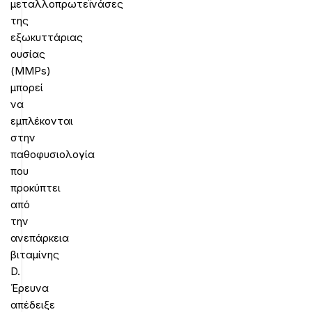
μεταλλοπρωτεϊνάσες
της
εξωκυττάριας
ουσίας
(MMPs)
μπορεί
να
εμπλέκονται
στην
παθοφυσιολογία
που
προκύπτει
από
την
ανεπάρκεια
βιταμίνης
D.
Έρευνα
απέδειξε