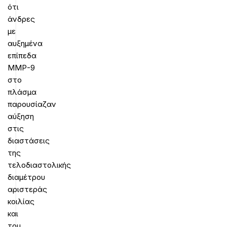
ότι
άνδρες
με
αυξημένα
επίπεδα
ΜΜΡ-9
στο
πλάσμα
παρουσίαζαν
αύξηση
στις
διαστάσεις
της
τελοδιαστολικής
διαμέτρου
αριστεράς
κοιλίας
και
του