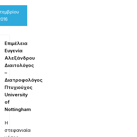
τεμβρίου
2016
Επιμέλεια
Ευγενία
Αλεξάνδρου
Διαιτολόγος
–
Διατροφολόγος
Πτυχιούχος
University
of
Nottingham
Η
στεφανιαία