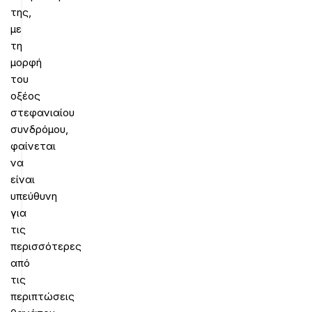
της,
με
τη
μορφή
του
οξέος
στεφανιαίου
συνδρόμου,
φαίνεται
να
είναι
υπεύθυνη
για
τις
περισσότερες
από
τις
περιπτώσεις