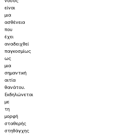
νόσος
είναι
μια
ασθένεια
που
έχει
αναδειχθεί
παγκοσμίως
ως
μια
σημαντική
αιτία
θανάτου.
Εκδηλώνεται
με
τη
μορφή
σταθερής
στηθάγχης