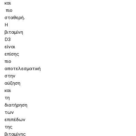
και
πιο
σταθερή.
Η
βιταμίνη
D3
είναι
επίσης
πιο
αποτελεσματική
στην
αύξηση
και
τη
διατήρηση
των
επιπέδων
της
βιταμίνης