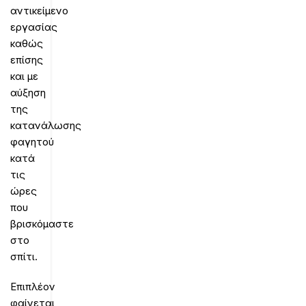
αντικείμενο
εργασίας
καθώς
επίσης
και με
αύξηση
της
κατανάλωσης
φαγητού
κατά
τις
ώρες
που
βρισκόμαστε
στο
σπίτι.
Επιπλέον
φαίνεται