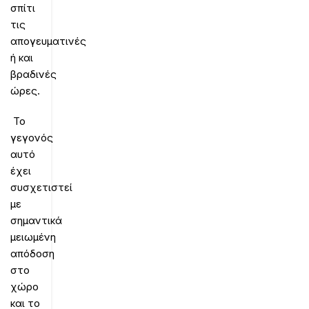
σπίτι
τις
απογευματινές
ή και
βραδινές
ώρες.
Το
γεγονός
αυτό
έχει
συσχετιστεί
με
σημαντικά
μειωμένη
απόδοση
στο
χώρο
και το