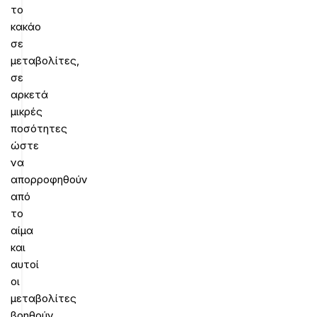
το
κακάο
σε
μεταβολίτες,
σε
αρκετά
μικρές
ποσότητες
ώστε
να
απορροφηθούν
από
το
αίμα
και
αυτοί
οι
μεταβολίτες
βοηθούν