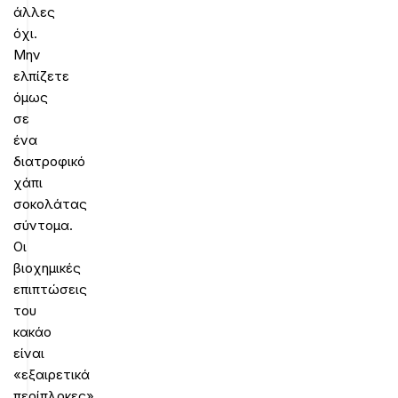
άλλες
όχι.
Μην
ελπίζετε
όμως
σε
ένα
διατροφικό
χάπι
σοκολάτας
σύντομα.
Οι
βιοχημικές
επιπτώσεις
του
κακάο
είναι
«εξαιρετικά
περίπλοκες».