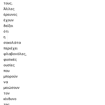
τους.
Άλλες
έρευνες
έχουν
δείξει
ότι
η
σοκολάτα
περιέχει
φλαβονόλες,
φυσικές
ουσίες
που
μπορούν
να
μειώσουν
τον
κίνδυνο
της