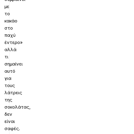
με
το
κακάο
στο
παχύ
έντερο»
αλλά
τι
σημαίνει
αυτό
για
τους
λάτρεις
της
σοκολάτας,
δεν
είναι
σαφές.