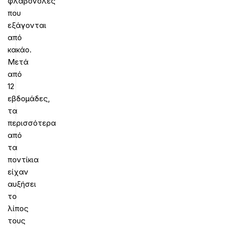
φλαβονόλες
που
εξάγονται
από
κακάο.
Μετά
από
12
εβδομάδες,
τα
περισσότερα
από
τα
ποντίκια
είχαν
αυξήσει
το
λίπος
τους