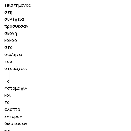
επιστήμονες
στη
συνέχεια
πρόσθεσαν
σκόνη
κακάο
στο
σωλήνα
του
στομάχου.
Το
«στομάχι»
και
το
«λεπτό
έντερο»
διέσπασαν
και