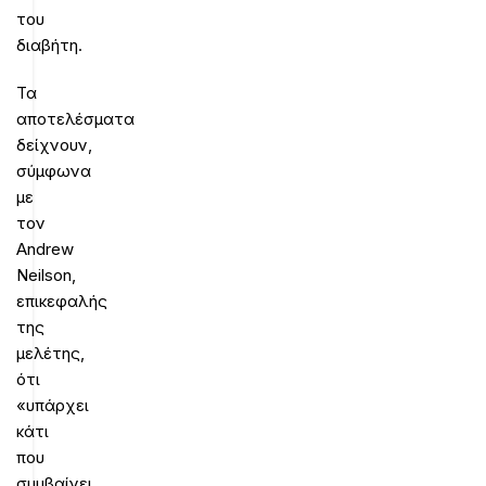
του
διαβήτη.
Τα
αποτελέσματα
δείχνουν,
σύμφωνα
με
τον
Andrew
Neilson,
επικεφαλής
της
μελέτης,
ότι
«υπάρχει
κάτι
που
συμβαίνει