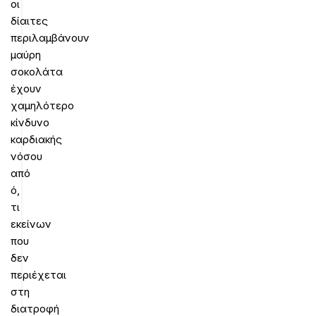
οι
δίαιτες
περιλαμβάνουν
μαύρη
σοκολάτα
έχουν
χαμηλότερο
κίνδυνο
καρδιακής
νόσου
από
ό,
τι
εκείνων
που
δεν
περιέχεται
στη
διατροφή