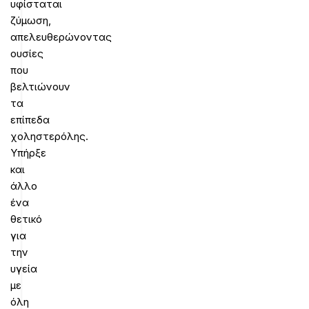
υφίσταται
ζύμωση,
απελευθερώνοντας
ουσίες
που
βελτιώνουν
τα
επίπεδα
χοληστερόλης.
Υπήρξε
και
άλλο
ένα
θετικό
για
την
υγεία
με
όλη