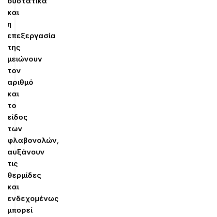
συστατικά
και
η
επεξεργασία
της
μειώνουν
τον
αριθμό
και
το
είδος
των
φλαβονολών,
αυξάνουν
τις
θερμίδες
και
ενδεχομένως
μπορεί