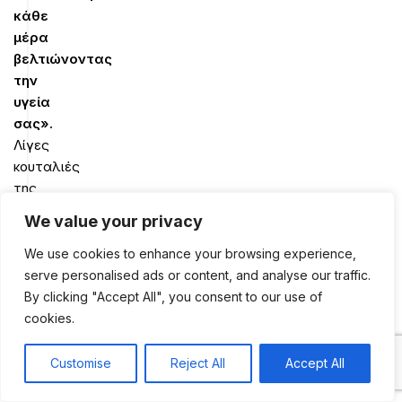
κάθε
μέρα
βελτιώνοντας
την
υγεία
σας».
Λίγες
κουταλιές
της
σούπας
We value your privacy
σκόνη
κακάο
We use cookies to enhance your browsing experience,
χωρίς
serve personalised ads or content, and analyse our traffic.
ζάχαρη
By clicking "Accept All", you consent to our use of
πάνω
cookies.
σε
πλιγούρι
Customise
Reject All
Accept All
0
βρώμης
Shop
Sidebar
My account
Cart