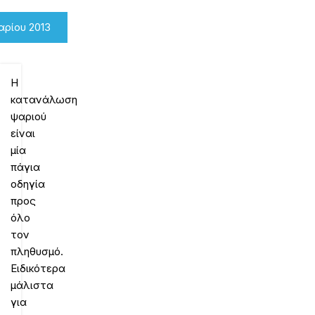
αρίου 2013
Η
κατανάλωση
ψαριού
είναι
μία
πάγια
οδηγία
προς
όλο
τον
πληθυσμό.
Ειδικότερα
μάλιστα
για