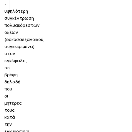
­
υψηλότερη
συγκέντρωση
πολυακόρεστων
οξέων
(δοκοσαεξανοϊκού,
συγκεκριμένα)
στον
εγκέφαλο,
σε
βρέφη
δηλαδή
που
οι
μητέρες
τους
κατά
την
εγκυμοσύνη