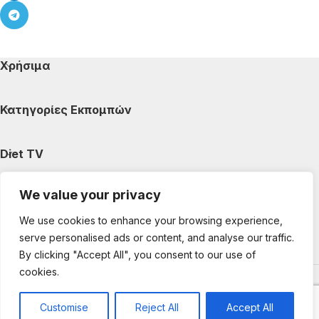
Χρήσιμα
Κατηγορίες Εκπομπών
Diet TV
We value your privacy
Κατηγορίες Άρθρων
We use cookies to enhance your browsing experience,
serve personalised ads or content, and analyse our traffic.
Ακολουθήστε μας
By clicking "Accept All", you consent to our use of
cookies.
Copyright © 2025 DietTV. All Rights Reserved.
Web Design &
development by web-idea.gr
Customise
Reject All
Accept All
0