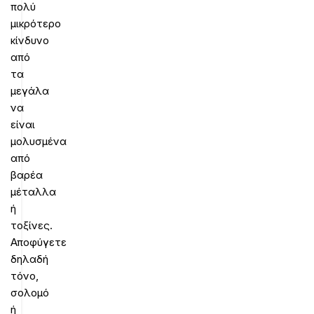
πολύ
μικρότερο
κίνδυνο
από
τα
μεγάλα
να
είναι
μολυσμένα
από
βαρέα
μέταλλα
ή
τοξίνες.
Αποφύγετε
δηλαδή
τόνο,
σολομό
ή