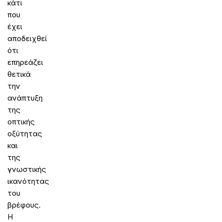
κάτι
που
έχει
αποδειχθεί
ότι
επηρεάζει
θετικά
την
ανάπτυξη
της
οπτικής
οξύτητας
και
της
γνωστικής
ικανότητας
του
βρέφους.
Η