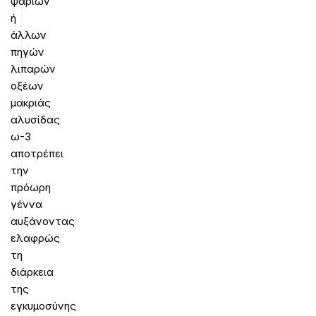
ψαριών
ή
άλλων
πηγών
λιπαρών
οξέων
μακριάς
αλυσίδας
ω-3
αποτρέπει
την
πρόωρη
γέννα
αυξάνοντας
ελαφρώς
τη
διάρκεια
της
εγκυμοσύνης