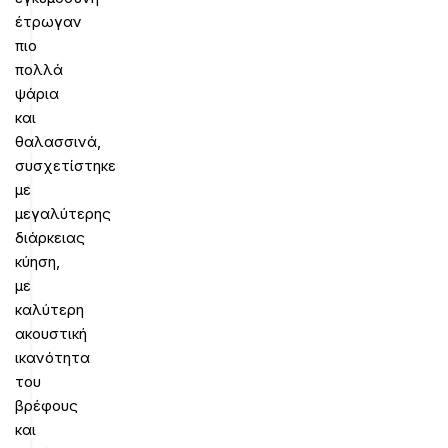
έτρωγαν
πιο
πολλά
ψάρια
και
θαλασσινά,
συσχετίστηκε
με
μεγαλύτερης
διάρκειας
κύηση,
με
καλύτερη
ακουστική
ικανότητα
του
βρέφους
και