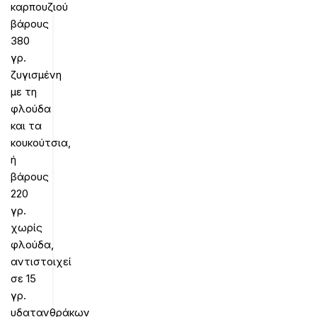
καρπουζιού
βάρους
380
γρ.
ζυγισμένη
με τη
φλούδα
και τα
κουκούτσια,
ή
βάρους
220
γρ.
χωρίς
φλούδα,
αντιστοιχεί
σε 15
γρ.
υδατανθράκων