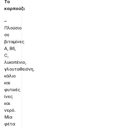
Το
καρπούζι
–
Πλούσιο
σε
βιταμίνες
Α, Β6,
C,
λυκοπένιο,
γλουταθειόνη,
κάλιο
και
φυτικές
ίνες
και
νερό.
Μία
φέτα