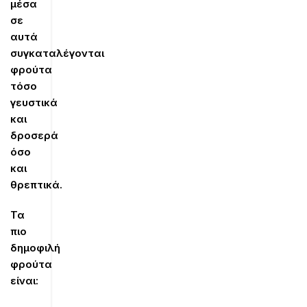
μέσα
σε
αυτά
συγκαταλέγονται
φρούτα
τόσο
γευστικά
και
δροσερά
όσο
και
θρεπτικά.
Τα
πιο
δημοφιλή
φρούτα
είναι: