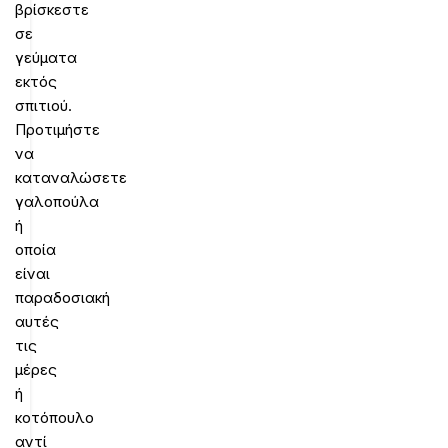
βρίσκεστε
σε
γεύματα
εκτός
σπιτιού.
Προτιμήστε
να
καταναλώσετε
γαλοπούλα
ή
οποία
είναι
παραδοσιακή
αυτές
τις
μέρες
ή
κοτόπουλο
αντί