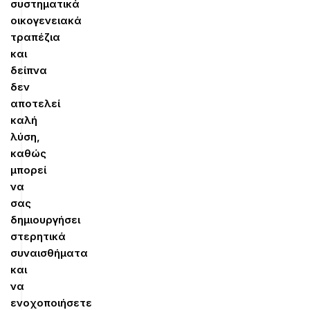
συστηματικά
οικογενειακά
τραπέζια
και
δείπνα
δεν
αποτελεί
καλή
λύση,
καθώς
μπορεί
να
σας
δημιουργήσει
στερητικά
συναισθήματα
και
να
ενοχοποιήσετε