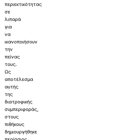
περιεκτικότητας
σε
λιπαρά
για
να
ικανοποιήσουν
την
πείνας
τους.
Ως
αποτέλεσμα
αυτής
της
διατροφικής
συμπεριφοράς,
στους
πιθήκους
δημιουργήθηκε
περίσσιος