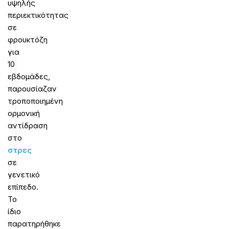
υψηλής
περιεκτικότητας
σε
φρουκτόζη
για
10
εβδομάδες,
παρουσίαζαν
τροποποιημένη
ορμονική
αντίδραση
στο
στρες
σε
γενετικό
επίπεδο.
Το
ίδιο
παρατηρήθηκε