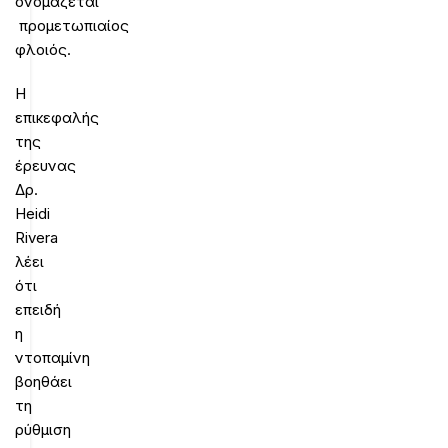
ονομάζεται
προμετωπιαίος
φλοιός.
Η
επικεφαλής
της
έρευνας
Δρ.
Heidi
Rivera
λέει
ότι
επειδή
η
ντοπαμίνη
βοηθάει
τη
ρύθμιση