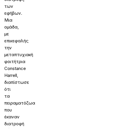
των
εφήβων.
Μια
ομάδα,
με
επικεφαλής
την
μεταπτυχιακή
φοιτήτρια
Constance
Harrell,
διαπίστωσε
ότι
τα
πειραματόζωα
που
έκαναν
διατροφή