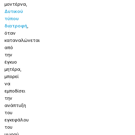
μοντέρνα,
Δυτικού
τύπου
διατροφή
,
όταν
καταναλώνεται
από
την
έγκυο
μητέρα,
μπορεί
να
εμποδίσει
την
ανάπτυξη
του
εγκεφάλου
του
μωρού