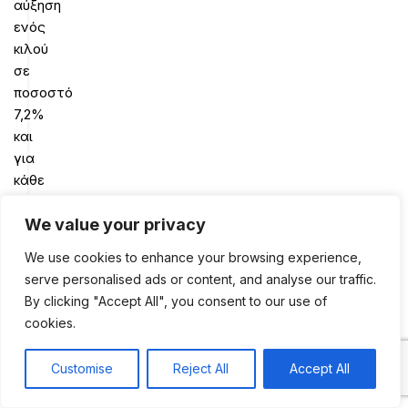
αύξηση
ενός
κιλού
σε
ποσοστό
7,2%
και
για
κάθε
δεύτερη
μονάδα
We value your privacy
αύξησης
We use cookies to enhance your browsing experience,
του
serve personalised ads or content, and analyse our traffic.
ΔΜΣ.
By clicking "Accept All", you consent to our use of
Η
cookies.
κανονική
συρρίκνωση
Customise
Reject All
Accept All
0
σε
Shop
Sidebar
My account
Cart
αυτήν