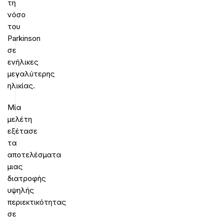
τη
νόσο
του
Parkinson
σε
ενήλικες
μεγαλύτερης
ηλικίας.
Μία
μελέτη
εξέτασε
τα
αποτελέσματα
μιας
διατροφής
υψηλής
περιεκτικότητας
σε