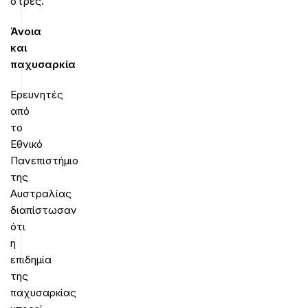
στρες.
Άνοια
και
παχυσαρκία
Ερευνητές
από
το
Εθνικό
Πανεπιστήμιο
της
Αυστραλίας
διαπίστωσαν
ότι
η
επιδημία
της
παχυσαρκίας