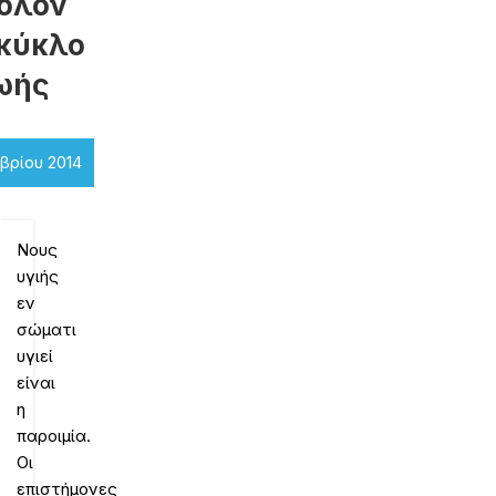
 όλον
 κύκλο
ωής
βρίου 2014
Νους
υγιής
εν
σώματι
υγιεί
είναι
η
παροιμία.
Οι
επιστήμονες